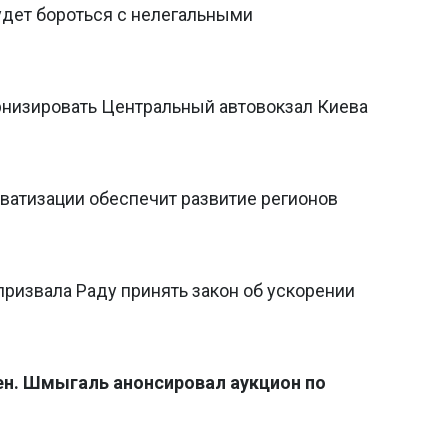
удет бороться с нелегальными
низировать Центральный автовокзал Киева
ватизации обеспечит развитие регионов
призвала Раду принять закон об ускорении
вен. Шмыгаль анонсировал аукцион по