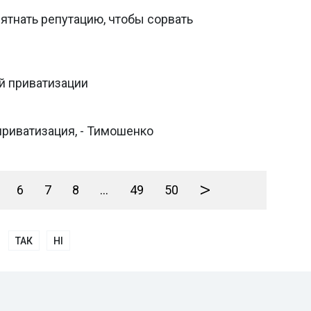
тнать репутацию, чтобы сорвать
й приватизации
приватизация, - Тимошенко
>
6
7
8
...
49
50
ТАК
НІ