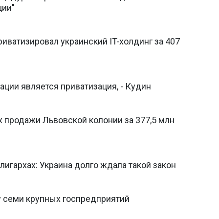
ции"
ватизировал украинский IT-холдинг за 407
ции является приватизация, - Кудин
х продажи Львовской колонии за 377,5 млн
лигархах: Украина долго ждала такой закон
 семи крупных госпредприятий