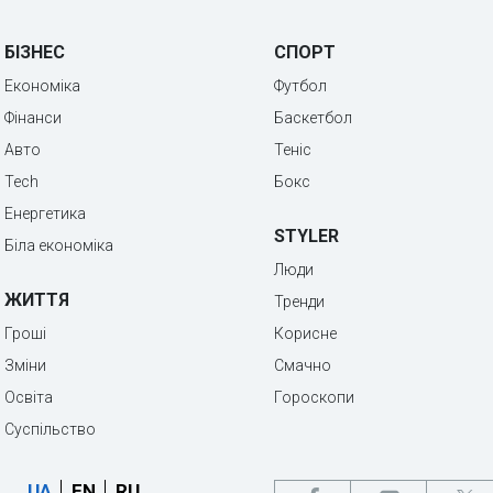
БІЗНЕС
СПОРТ
Економіка
Футбол
Фінанси
Баскетбол
Авто
Теніс
Tech
Бокс
Енергетика
STYLER
Біла економіка
Люди
ЖИТТЯ
Тренди
Гроші
Корисне
Зміни
Смачно
Освіта
Гороскопи
Суспільство
UA
EN
RU