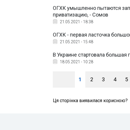
ОГХК умышленно пытаются запя
приватизацию, - Сомов
21.05.2021 - 18:38
ОГХК - первая ласточка большо
21.05.2021 - 15:48
В Украине стартовала большая 
18.05.2021 - 10:28
1
2
3
4
5
Ця сторінка виявилася корисною?