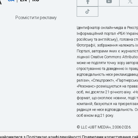
Розмістити рекламу
Ідентифікатор онлайн-медіа в Реєстр
Інформаційний портал «РБК-Україна
російську та англійську), головна с
Фотографії, зображення належать ї
Порталі, авторами яких є журналіс
ліцензії Creative Commons Attributio
може не поділяти точку зору авторі
спростуванню та доведенню їх правд
відповідальність несе рекламодавец
релізи», «Спецпроект», «Партнерськи
«Резонанс» розміщуються на правах
осіб, які досягли 21-річного віку. 
формат, що охоплює новини, події т
компаній, базуються на пресрелізах,
редакція не несе відповідальність.
осіб віком від 21 року.
© LLC «UBT MEDIA», 2006-2026.
айомилися з Політикою конфіденційності Правилами користування сайто