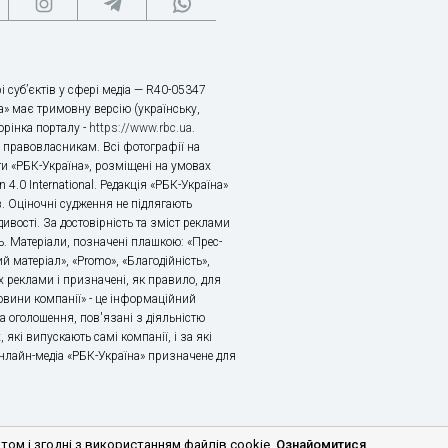
і суб’єктів у сфері медіа — R40-05347
» має тримовну версію (українську,
торінка порталу -
https://www.rbc.ua
.
х правовласникам. Всі фотографії на
ти «РБК-Україна», розміщені на умовах
n 4.0 International. Редакція «РБК-Україна»
в. Оціночні судження не підлягають
ивості. За достовірність та зміст реклами
ь. Матеріали, позначені плашкою: «Прес-
й матеріал», «Promo», «Благодійність»,
 реклами і призначені, як правило, для
«Новини компанії» - це інформаційний
а оголошення, пов'язані з діяльністю
 які випускають самі компанії, і за які
 Онлайн-медіа «РБК-Україна» призначене для
м і згодні з використанням файлів cookie.
Ознайомитися