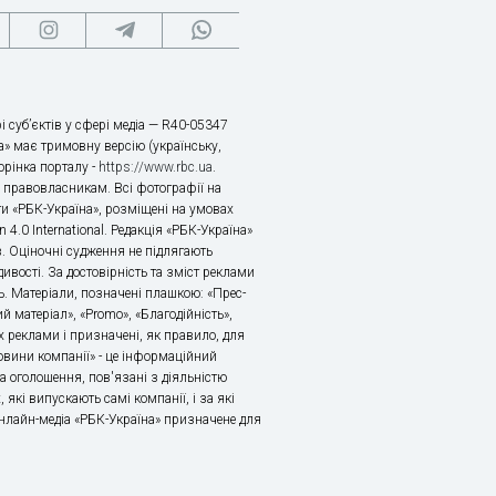
і суб’єктів у сфері медіа — R40-05347
» має тримовну версію (українську,
торінка порталу -
https://www.rbc.ua
.
х правовласникам. Всі фотографії на
ти «РБК-Україна», розміщені на умовах
n 4.0 International. Редакція «РБК-Україна»
в. Оціночні судження не підлягають
ивості. За достовірність та зміст реклами
ь. Матеріали, позначені плашкою: «Прес-
й матеріал», «Promo», «Благодійність»,
 реклами і призначені, як правило, для
«Новини компанії» - це інформаційний
а оголошення, пов'язані з діяльністю
 які випускають самі компанії, і за які
 Онлайн-медіа «РБК-Україна» призначене для