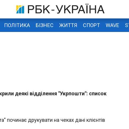
ПОЛІТИКА
БІЗНЕС
ЖИТТЯ
СПОРТ
WAVE
S
рили деякі відділення "Укрпошти": список
а" починає друкувати на чеках дані клієнтів