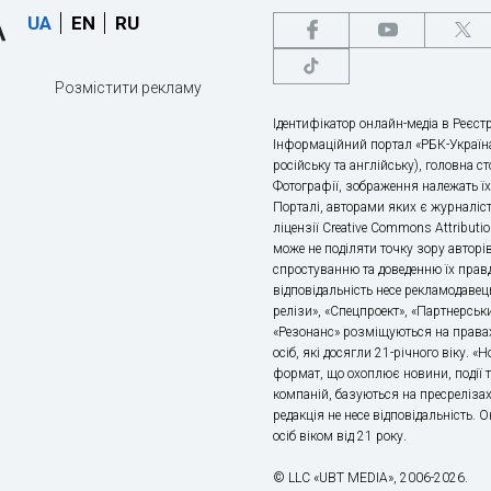
UA
EN
RU
Розмістити рекламу
Ідентифікатор онлайн-медіа в Реєстр
Інформаційний портал «РБК-Україна
російську та англійську), головна с
Фотографії, зображення належать ї
Порталі, авторами яких є журналіс
ліцензії Creative Commons Attributio
може не поділяти точку зору авторі
спростуванню та доведенню їх правд
відповідальність несе рекламодавец
релізи», «Спецпроект», «Партнерськи
«Резонанс» розміщуються на правах
осіб, які досягли 21-річного віку. 
формат, що охоплює новини, події т
компаній, базуються на пресрелізах,
редакція не несе відповідальність.
осіб віком від 21 року.
© LLC «UBT MEDIA», 2006-2026.