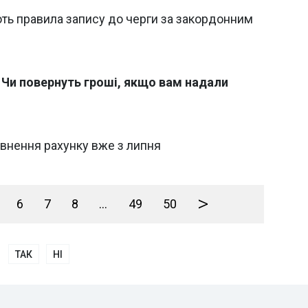
ють правила запису до черги за закордонним
. Чи повернуть гроші, якщо вам надали
овнення рахунку вже з липня
>
6
7
8
...
49
50
ТАК
НІ