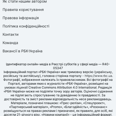
Як стати нашим автором
Правила користування
Правова інформація
Політика конфіденційності
Контакти
Команда
Вакансії в РБК-Україна
Ідентифікатор онлайн-медіа в Реєстрі суб’єктів у сфері медіа — R40-
05347
Інформаційний портал «РБК-Україна» має тримовну версію (українську,
російську та англійську), головна сторінка порталу -
https://www.rbc.ua
.
Фотографії, зображення належать їх правовласникам. Всі фотографії на
Порталі, авторами яких є журналісти «РБК-Україна», розміщені на
умовах ліцензії Creative Commons Attribution 4.0 International. Редакція
«РБК-Україна» може не поділяти точку зору авторів. Оціночні судження
не підлягають спростуванню та доведенню їх правдивості. За
достовірність та зміст реклами відповідальність несе рекламодавець.
Матеріали, позначені плашкою: «Прес-релізи», «Спецпроект»,
«Партнерський матеріал», «Promo», «Благодійність», «Резонанс»
розміщуються на правах реклами і призначені, як правило, для осіб, які
досягли 21-річного віку. «Новини компанії» - це інформаційний формат,