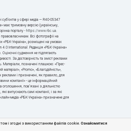
і суб’єктів у сфері медіа — R40-05347
» має тримовну версію (українську,
торінка порталу -
https://www.rbc.ua
.
х правовласникам. Всі фотографії на
ти «РБК-Україна», розміщені на умовах
n 4.0 International. Редакція «РБК-Україна»
в. Оціночні судження не підлягають
ивості. За достовірність та зміст реклами
ь. Матеріали, позначені плашкою: «Прес-
й матеріал», «Promo», «Благодійність»,
 реклами і призначені, як правило, для
«Новини компанії» - це інформаційний
а оголошення, пов'язані з діяльністю
 які випускають самі компанії, і за які
 Онлайн-медіа «РБК-Україна» призначене для
м і згодні з використанням файлів cookie.
Ознайомитися