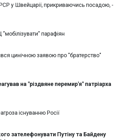
РСР у Швейцарії, прикриваючись посадою, -
 "мобілізувати" парафіян
ився цинічною заявою про "братерство"
агував на "різдвяне перемир'я" патріарха
агроза існуванню Росії
ого зателефонувати Путіну та Байдену