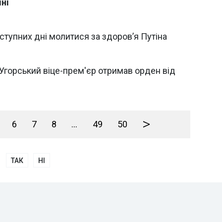
ні
ступних дні молитися за здоров’я Путіна
Угорський віце-прем'єр отримав орден від
>
6
7
8
...
49
50
ТАК
НІ