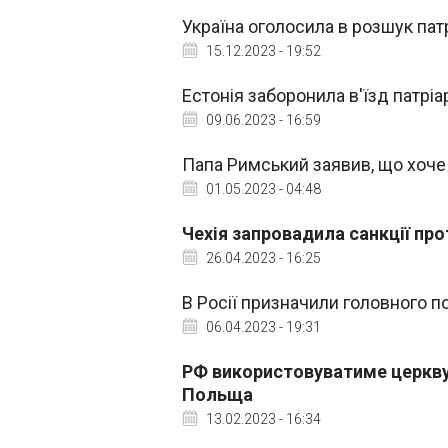
Україна оголосила в розшук па
15.12.2023 - 19:52
Естонія заборонила в'їзд патрі
09.06.2023 - 16:59
Папа Римський заявив, що хоче
01.05.2023 - 04:48
Чехія запровадила санкції про
26.04.2023 - 16:25
В Росії призначили головного по
06.04.2023 - 19:31
РФ використовуватиме церкву д
Польща
13.02.2023 - 16:34