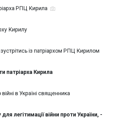
тріарха РПЦ Кирила
арху Кирилу
 зустрітись із патріархом РПЦ Кирилом
ти патріарха Кирила
 війні в Україні священника
ля легітимації війни проти України, -