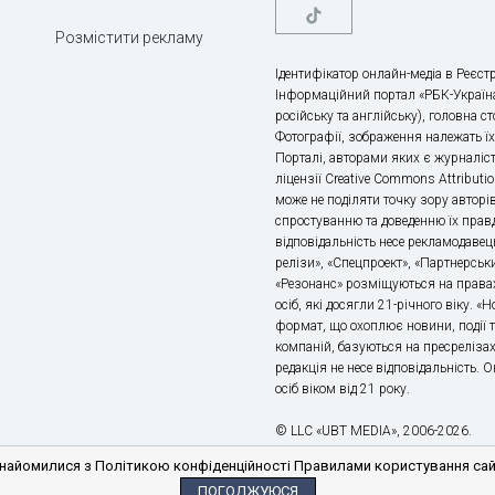
Розмістити рекламу
Ідентифікатор онлайн-медіа в Реєстр
Інформаційний портал «РБК-Україна
російську та англійську), головна с
Фотографії, зображення належать ї
Порталі, авторами яких є журналіс
ліцензії Creative Commons Attributio
може не поділяти точку зору авторі
спростуванню та доведенню їх правд
відповідальність несе рекламодавец
релізи», «Спецпроект», «Партнерськи
«Резонанс» розміщуються на правах
осіб, які досягли 21-річного віку. 
формат, що охоплює новини, події т
компаній, базуються на пресрелізах,
редакція не несе відповідальність.
осіб віком від 21 року.
© LLC «UBT MEDIA», 2006-2026.
айомилися з Політикою конфіденційності Правилами користування сайто
ПОГОДЖУЮСЯ