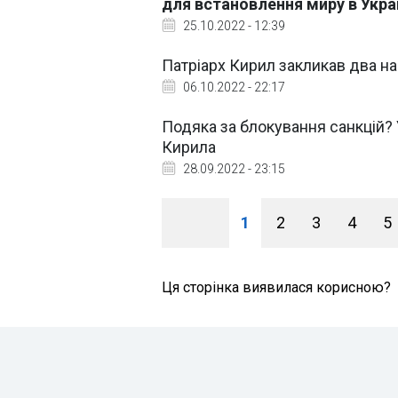
для встановлення миру в Украї
25.10.2022 - 12:39
Патріарх Кирил закликав два на
06.10.2022 - 22:17
Подяка за блокування санкцій? 
Кирила
28.09.2022 - 23:15
1
2
3
4
5
Ця сторінка виявилася корисною?