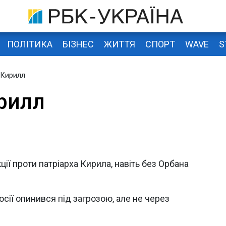
ПОЛІТИКА
БІЗНЕС
ЖИТТЯ
СПОРТ
WAVE
S
 Кирилл
рилл
ії проти патріарха Кирила, навіть без Орбана
осії опинився під загрозою, але не через