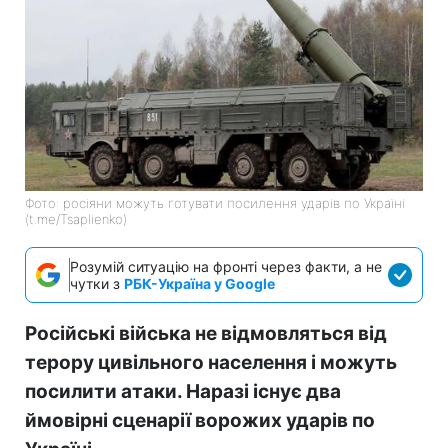
Фото: росіяни можуть готувати посилення ударів по Україні
(t.me/Tsaplienko)
Розумій ситуацію на фронті через факти, а не
чутки з
РБК-Україна у Google
Російські війська не відмовляться від
терору цивільного населення і можуть
посилити атаки. Наразі існує два
ймовірні сценарії ворожих ударів по