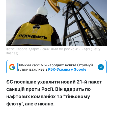
Фото: Європа вдарить санкціями по російській нафті (Getty
Images)
Вимкни хаос міжнародних новин! Отримуй
тільки важливе з
РБК-Україна у Google
ЄС поспішає ухвалити новий 21-й пакет
санкцій проти Росії. Він вдарить по
нафтових компаніях та "тіньовому
флоту", але є нюанс.