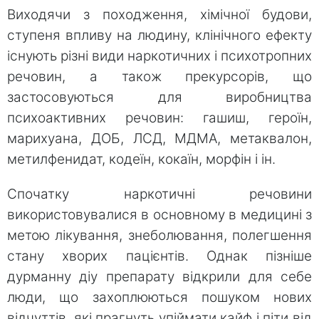
Виходячи з походження, хімічної будови,
ступеня впливу на людину, клінічного ефекту
існують різні види наркотичних і психотропних
речовин, а також прекурсорів, що
застосовуються для виробництва
психоактивних речовин: гашиш, героїн,
марихуана, ДОБ, ЛСД, МДМА, метаквалон,
метилфенидат, кодеїн, кокаїн, морфін і ін.
Спочатку наркотичні речовини
використовувалися в основному в медицині з
метою лікування, знеболювання, полегшення
стану хворих пацієнтів. Однак пізніше
дурманну діу препарату відкрили для себе
люди, що захоплюються пошуком нових
відчуттів, які прагнуть упіймати кайф і піти від