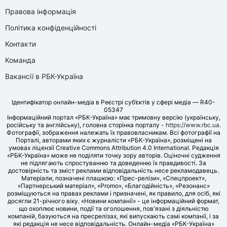
Правова інформація
Політика конфіденційності
Контакти
Команда
Вакансії в РБК-Україна
Ідентифікатор онлайн-медіа в Реєстрі суб’єктів у сфері медіа — R40-
05347
Інформаційний портал «РБК-Україна» має тримовну версію (українську,
російську та англійську), головна сторінка порталу -
https://www.rbc.ua
.
Фотографії, зображення належать їх правовласникам. Всі фотографії на
Порталі, авторами яких є журналісти «РБК-Україна», розміщені на
умовах ліцензії Creative Commons Attribution 4.0 International. Редакція
«РБК-Україна» може не поділяти точку зору авторів. Оціночні судження
не підлягають спростуванню та доведенню їх правдивості. За
достовірність та зміст реклами відповідальність несе рекламодавець.
Матеріали, позначені плашкою: «Прес-релізи», «Спецпроект»,
«Партнерський матеріал», «Promo», «Благодійність», «Резонанс»
розміщуються на правах реклами і призначені, як правило, для осіб, які
досягли 21-річного віку. «Новини компанії» - це інформаційний формат,
що охоплює новини, події та оголошення, пов'язані з діяльністю
компаній, базуються на пресрелізах, які випускають самі компанії, і за
які редакція не несе відповідальність. Онлайн-медіа «РБК-Україна»