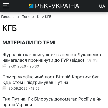
UA
Головна
»
Теги
»
К
» КГБ
КГБ
МАТЕРІАЛИ ПО ТЕМІ
Журналістка-шпигунка: як агентка Лукашенка
намагалася проникнути до ГУР (відео)
27.01.2026 - 20:30
Помер український поет Віталій Коротич: був
КДБістом і підтримував Путіна
30.09.2025 - 18:05
Тил Путіна. Як Білорусь допомагає Росії у війні
проти України