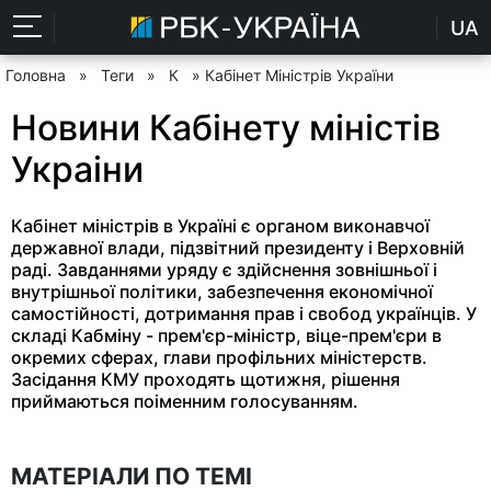
UA
Головна
»
Теги
»
К
» Кабінет Міністрів України
Новини Кабінету міністів
Украіни
Кабінет міністрів в Україні є органом виконавчої
державної влади, підзвітний президенту і Верховній
раді. Завданнями уряду є здійснення зовнішньої і
внутрішньої політики, забезпечення економічної
самостійності, дотримання прав і свобод українців. У
складі Кабміну - прем'єр-міністр, віце-прем'єри в
окремих сферах, глави профільних міністерств.
Засідання КМУ проходять щотижня, рішення
приймаються поіменним голосуванням.
МАТЕРІАЛИ ПО ТЕМІ