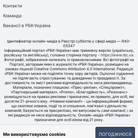
Контакти
Команда
Вакансії в РБК-Україна
Ідентифікатор онлайн-медіа в Реєстрі суб’єктів у сфері медіа — R40-
05347
Інформаційний портал «РБК-Україна» має тримовну версію (українську,
російську та англійську), головна сторінка порталу -
https://www.rbc.ua
.
Фотографії, зображення належать їх правовласникам. Всі фотографії на
Порталі, авторами яких є журналісти «РБК-Україна», розміщені на
умовах ліцензії Creative Commons Attribution 4.0 International. Редакція
«РБК-Україна» може не поділяти точку зору авторів. Оціночні судження
не підлягають спростуванню та доведенню їх правдивості. За
достовірність та зміст реклами відповідальність несе рекламодавець.
Матеріали, позначені плашкою: «Прес-релізи», «Спецпроект»,
«Партнерський матеріал», «Promo», «Благодійність», «Резонанс»
розміщуються на правах реклами і призначені, як правило, для осіб, які
досягли 21-річного віку. «Новини компанії» - це інформаційний формат,
що охоплює новини, події та оголошення, пов'язані з діяльністю
компаній, базуються на пресрелізах, які випускають самі компанії, і за
які редакція не несе відповідальність. Онлайн-медіа «РБК-Україна»
призначене для осіб віком від 21 року.
© LLC «UBT MEDIA», 2006-2026.
Ми використовуємо cookies
ПОГОДЖУЮСЯ