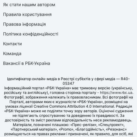
Як стати нашим автором
Правила користування
Правова інформація
Політика конфіденційності
Контакти
Команда
Вакансії в РБК-Україна
Ідентифікатор онлайн-медіа в Реєстрі суб’єктів у сфері медіа — R40-
05347
Інформаційний портал «РБК-Україна» має тримовну версію (українську,
російську та англійську), головна сторінка порталу -
https://www.rbc.ua
.
Фотографії, зображення належать їх правовласникам. Всі фотографії на
Порталі, авторами яких є журналісти «РБК-Україна», розміщені на
умовах ліцензії Creative Commons Attribution 4.0 International. Редакція
«РБК-Україна» може не поділяти точку зору авторів. Оціночні судження
не підлягають спростуванню та доведенню їх правдивості. За
достовірність та зміст реклами відповідальність несе рекламодавець.
Матеріали, позначені плашкою: «Прес-релізи», «Спецпроект»,
«Партнерський матеріал», «Promo», «Благодійність», «Резонанс»
розміщуються на правах реклами і призначені, як правило, для осіб, які