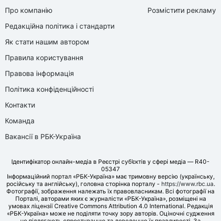
Про компанію
Розмістити рекламу
Редакційна політика і стандарти
Як стати нашим автором
Правила користування
Правова інформація
Політика конфіденційності
Контакти
Команда
Вакансії в РБК-Україна
Ідентифікатор онлайн-медіа в Реєстрі суб’єктів у сфері медіа — R40-
05347
Інформаційний портал «РБК-Україна» має тримовну версію (українську,
російську та англійську), головна сторінка порталу -
https://www.rbc.ua
.
Фотографії, зображення належать їх правовласникам. Всі фотографії на
Порталі, авторами яких є журналісти «РБК-Україна», розміщені на
умовах ліцензії Creative Commons Attribution 4.0 International. Редакція
«РБК-Україна» може не поділяти точку зору авторів. Оціночні судження
не підлягають спростуванню та доведенню їх правдивості. За