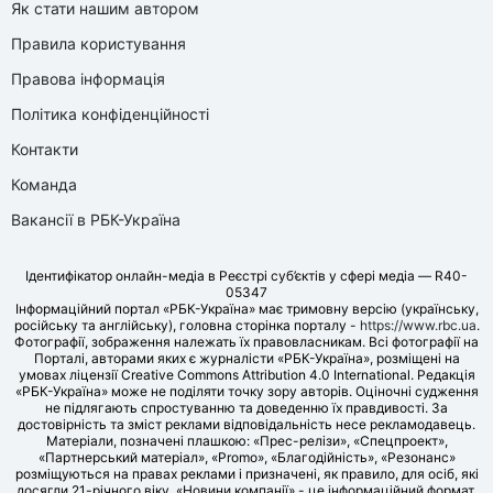
Як стати нашим автором
Правила користування
Правова інформація
Політика конфіденційності
Контакти
Команда
Вакансії в РБК-Україна
Ідентифікатор онлайн-медіа в Реєстрі суб’єктів у сфері медіа — R40-
05347
Інформаційний портал «РБК-Україна» має тримовну версію (українську,
російську та англійську), головна сторінка порталу -
https://www.rbc.ua
.
Фотографії, зображення належать їх правовласникам. Всі фотографії на
Порталі, авторами яких є журналісти «РБК-Україна», розміщені на
умовах ліцензії Creative Commons Attribution 4.0 International. Редакція
«РБК-Україна» може не поділяти точку зору авторів. Оціночні судження
не підлягають спростуванню та доведенню їх правдивості. За
достовірність та зміст реклами відповідальність несе рекламодавець.
Матеріали, позначені плашкою: «Прес-релізи», «Спецпроект»,
«Партнерський матеріал», «Promo», «Благодійність», «Резонанс»
розміщуються на правах реклами і призначені, як правило, для осіб, які
досягли 21-річного віку. «Новини компанії» - це інформаційний формат,