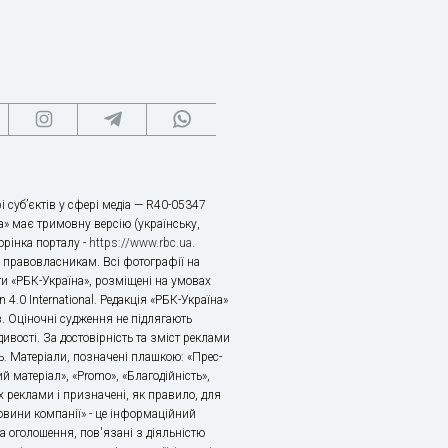
і суб’єктів у сфері медіа — R40-05347
» має тримовну версію (українську,
торінка порталу -
https://www.rbc.ua
.
х правовласникам. Всі фотографії на
ти «РБК-Україна», розміщені на умовах
n 4.0 International. Редакція «РБК-Україна»
в. Оціночні судження не підлягають
ивості. За достовірність та зміст реклами
ь. Матеріали, позначені плашкою: «Прес-
й матеріал», «Promo», «Благодійність»,
 реклами і призначені, як правило, для
«Новини компанії» - це інформаційний
а оголошення, пов'язані з діяльністю