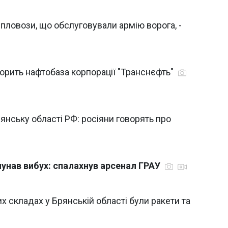
епловози, що обслуговували армію ворога, -
горить нафтобаза корпорації "Транснєфть"
янську області РФ: росіяни говорять про
лунав вибух: спалахнув арсенал ГРАУ
х складах у Брянській області були ракети та