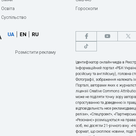
Освіта
Гороскопи
Суспільство
UA
EN
RU
Розмістити рекламу
Ідентифікатор онлайн-медіа в Реєстр
Інформаційний портал «РБК-Україна
російську та англійську), головна с
Фотографії, зображення належать ї
Порталі, авторами яких є журналіс
ліцензії Creative Commons Attributio
може не поділяти точку зору авторі
спростуванню та доведенню їх правд
відповідальність несе рекламодавец
релізи», «Спецпроект», «Партнерськи
«Резонанс» розміщуються на правах
осіб, які досягли 21-річного віку. 
формат, що охоплює новини, події т