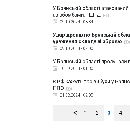
У Брянській області атаковани
авіабомбами, - ЦПД
09.10.2024 - 08:34
Удар дронів по Брянській обл
ураження складу зі зброєю
09.10.2024 - 07:00
У Брянській області пролунали 
10.09.2024 - 01:30
В РФ кажуть про вибухи у Брянсь
ППО
21.08.2024 - 02:05
<
1
2
3
4