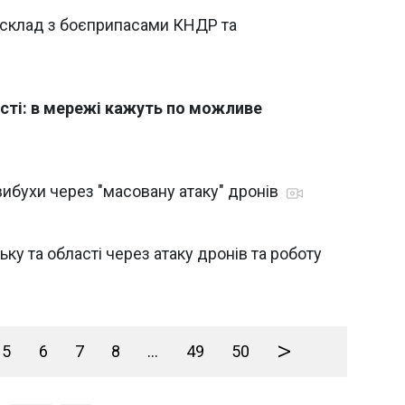
й склад з боєприпасами КНДР та
асті: в мережі кажуть по можливе
вибухи через "масовану атаку" дронів
ку та області через атаку дронів та роботу
>
5
6
7
8
...
49
50