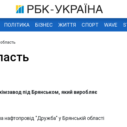
ПОЛІТИКА
БІЗНЕС
ЖИТТЯ
СПОРТ
WAVE
S
 область
ласть
 хімзавод під Брянськом, який виробляє
на нафтопровід "Дружба" у Брянській області