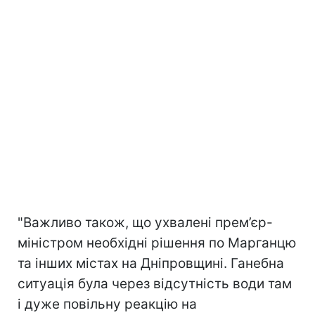
"Важливо також, що ухвалені прем’єр-
міністром необхідні рішення по Марганцю
та інших містах на Дніпровщині. Ганебна
ситуація була через відсутність води там
і дуже повільну реакцію на