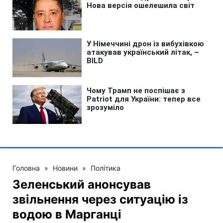
Головна
»
Новини
»
Політика
Зеленський анонсував
звільнення через ситуацію із
водою в Марганці