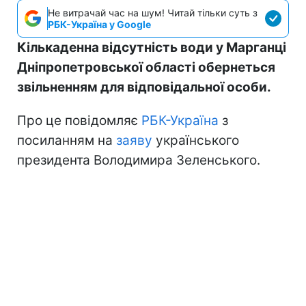
Не витрачай час на шум! Читай тільки суть з
РБК-Україна у Google
Кількаденна відсутність води у Марганці
Дніпропетровської області обернеться
звільненням для відповідальної особи.
Про це повідомляє
РБК-Україна
з
посиланням на
заяву
українського
президента Володимира Зеленського.