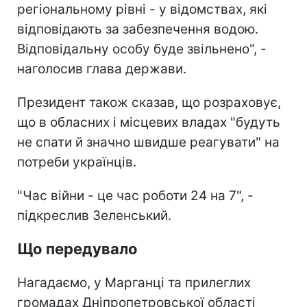
регіональному рівні - у відомствах, які
відповідають за забезпечення водою.
Відповідальну особу буде звільнено", -
наголосив глава держави.
Президент також сказав, що розраховує,
що в обласних і місцевих владах "будуть
не спати й значно швидше реагувати" на
потреби українців.
"Час війни - це час роботи 24 на 7", -
підкреслив Зеленський.
Що передувало
Нагадаємо, у Марганці та прилеглих
громадах Дніпропетровської області