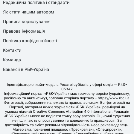
Редакційна політика і стандарти
Як стати нашим автором
Правила користування
Правова інформація
Політика конфіденційності
Контакти
Команда
Вакансії в РБК-Україна
Ідентифікатор онлайн-медіа в Реєстрі суб’єктів у сфері медіа — R40-
05347
Інформаційний портал «РБК-Україна» має тримовну версію (українську,
російську та англійську), головна сторінка порталу -
https://www.rbc.ua
.
Фотографії, зображення належать їх правовласникам. Всі фотографії на
Порталі, авторами яких є журналісти «РБК-Україна», розміщені на
умовах ліцензії Creative Commons Attribution 4.0 International. Редакція
«РБК-Україна» може не поділяти точку зору авторів. Оціночні судження
не підлягають спростуванню та доведенню їх правдивості. За
достовірність та зміст реклами відповідальність несе рекламодавець.
Матеріали, позначені плашкою: «Прес-релізи», «Спецпроект»,
«Партнерський матеріал», «Promo», «Благодійність», «Резонанс»