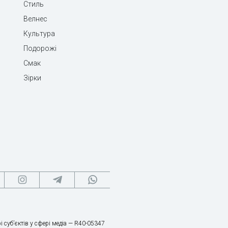
Стиль
Велнес
Культура
Подорожі
Смак
Зірки
і суб’єктів у сфері медіа — R40-05347