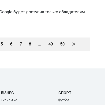
Google будет доступна только обладателям
>
5
6
7
8
...
49
50
БІЗНЕС
СПОРТ
Економіка
Футбол