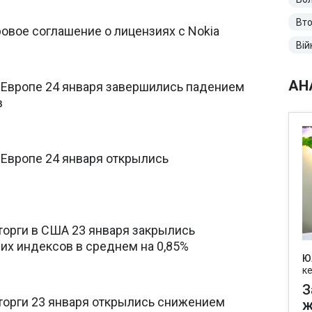
Вто
овое соглашение о лицензиях с Nokia
Вій
АН
 Европе 24 января завершились падением
в
 Европе 24 января открылись
орги в США 23 января закрылись
х индексов в среднем на 0,85%
Ю
к
З
орги 23 января открылись снижением
ж