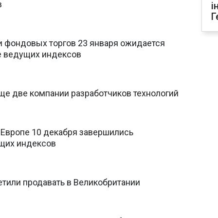
в
і
Г
и фондовых торгов 23 января ожидается
е ведущих индексов
ще две компании разработчиков технологий
 Европе 10 декабря завершились
щих индексов
етили продавать в Великобритании