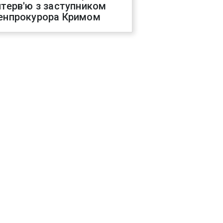
нтерв'ю з заступником
енпрокурора Кримом