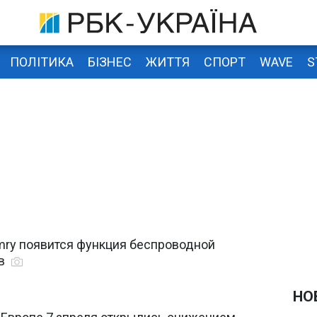
ПОЛІТИКА
БІЗНЕС
ЖИТТЯ
СПОРТ
WAVE
S
amry появится функция беспроводной
ов
НО