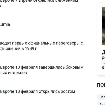
 Европе 7 апреля открылись снижением
в
Lumia
оводят первые официальные переговоры с
отношений в 1949 г
Д
р
т
 Европе 10 февраля завершились боковым
К
ных индексов
ПО
 Европе 10 февраля открылись ростом
Нов
Во