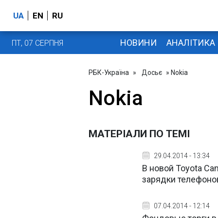
UA
EN
RU
НОВИНИ
АНАЛІТИКА
ПТ, 07 СЕРПНЯ
РБК-Україна
»
Досьє
» Nokia
Nokia
МАТЕРІАЛИ ПО ТЕМІ
29.04.2014 - 13:34
В новой Toyota C
зарядки телефон
07.04.2014 - 12:14