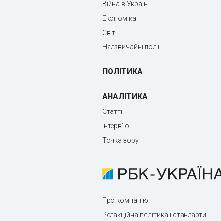
Війна в Україні
Економіка
Світ
Надзвичайні події
ПОЛІТИКА
АНАЛІТИКА
Статті
Інтерв'ю
Точка зору
Про компанію
Редакційна політика і стандарти