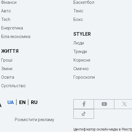
Фінанси
Баскетбол
Авто
Теніс
Tech
Бокс
Енергетика
STYLER
Біла економіка
Люди
ЖИТТЯ
Тренди
Гроші
Корисне
Зміни
Смачно
Освіта
Гороскопи
Суспільство
UA
EN
RU
Розмістити рекламу
Ідентифікатор онлайн-медіа в Реєстр