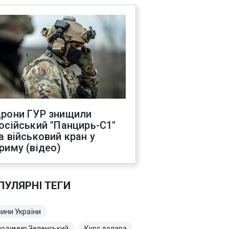
рони ГУР знищили
осійський "Панцирь-С1"
а військовий кран у
риму (відео)
ПУЛЯРНІ ТЕГИ
ини України
лодимир Зеленський
Курс долара