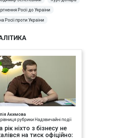
ргнення Росії до України
на Росії проти України
АЛІТИКА
лія Акимова
ерівниця рубрики Надзвичайні події
а рік ніхто з бізнесу не
алівся на тиск офіційно: