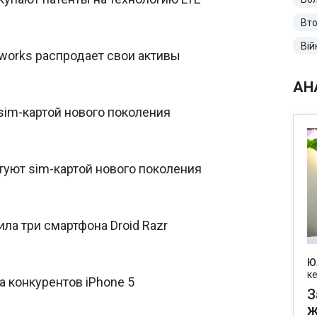
Вто
Вій
works распродает свои активы
АН
 sim-картой нового поколения
туют sim-картой нового поколения
ила три смартфона Droid Razr
Ю
к
а конкурентов iPhone 5
З
ж