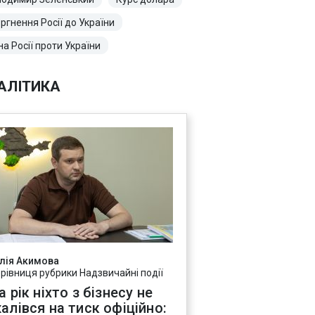
ргнення Росії до України
на Росії проти України
АЛІТИКА
лія Акимова
ерівниця рубрики Надзвичайні події
а рік ніхто з бізнесу не
алівся на тиск офіційно: