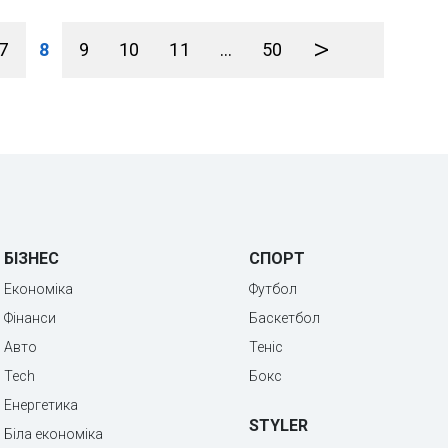
>
7
8
9
10
11
...
50
БІЗНЕС
СПОРТ
Економіка
Футбол
Фінанси
Баскетбол
Авто
Теніс
Tech
Бокс
Енергетика
STYLER
Біла економіка