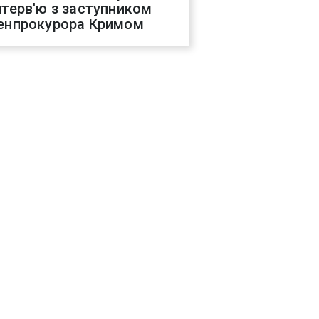
нтерв'ю з заступником
енпрокурора Кримом