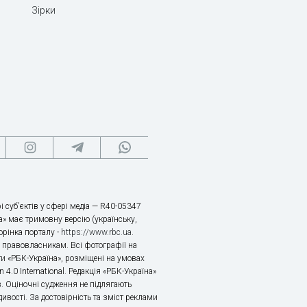
Зірки
і суб’єктів у сфері медіа — R40-05347
» має тримовну версію (українську,
торінка порталу -
https://www.rbc.ua
.
х правовласникам. Всі фотографії на
ти «РБК-Україна», розміщені на умовах
n 4.0 International. Редакція «РБК-Україна»
в. Оціночні судження не підлягають
ивості. За достовірність та зміст реклами