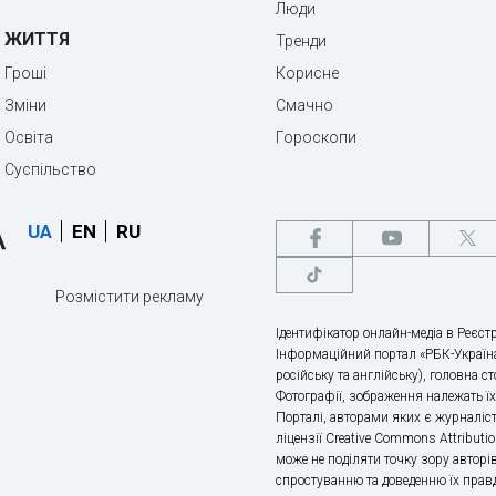
Люди
ЖИТТЯ
Тренди
Гроші
Корисне
Зміни
Смачно
Освіта
Гороскопи
Суспільство
UA
EN
RU
Розмістити рекламу
Ідентифікатор онлайн-медіа в Реєстр
Інформаційний портал «РБК-Україна
російську та англійську), головна с
Фотографії, зображення належать ї
Порталі, авторами яких є журналіс
ліцензії Creative Commons Attributio
може не поділяти точку зору авторі
спростуванню та доведенню їх правд