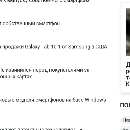
ся к выпуску собственного смартфона
ит собственный смартфон
а продажи Galaxy Tab 10.1 от Samsung в США
Д
pple извинился перед покупателями за
р
онных картах
т
К
новые модели смартфонов на базе Windows
ПО
Нов
купают патенты на технологию LTE
Во