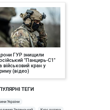
рони ГУР знищили
осійський "Панцирь-С1"
а військовий кран у
риму (відео)
ПУЛЯРНІ ТЕГИ
ини України
лодимир Зеленський
Курс долара