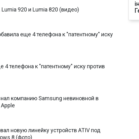
і
 Lumia 920 и Lumia 820 (видео)
Г
бавила еще 4 телефона к "патентному" иску
е 4 телефона к "патентному" иску против
знал компанию Samsung невиновной в
 Apple
вал новую линейку устройств ATIV под
ows 8 (фото)