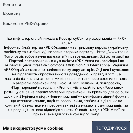
Контакти
Команда
Вакансії в РБК-Україна
Ідентифікатор онлайн-медіа в Реєстрі суб’єктів у сфері медіа — R40-
05347
Інформаційний портал «РБК-Україна» має тримовну версію (українську,
російську та англійську), головна сторінка порталу -
https://www.rbc.ua
.
Фотографії, зображення належать їх правовласникам. Всі фотографії на
Порталі, авторами яких є журналісти «РБК-Україна», розміщені на
умовах ліцензії Creative Commons Attribution 4.0 International. Редакція
«РБК-Україна» може не поділяти точку зору авторів. Оціночні судження
не підлягають спростуванню та доведенню їх правдивості. За
достовірність та зміст реклами відповідальність несе рекламодавець.
Матеріали, позначені плашкою: «Прес-релізи», «Спецпроект»,
«Партнерський матеріал», «Promo», «Благодійність», «Резонанс»
розміщуються на правах реклами і призначені, як правило, для осіб, які
досягли 21-річного віку. «Новини компанії» - це інформаційний формат,
що охоплює новини, події та оголошення, пов'язані з діяльністю
компаній, базуються на пресрелізах, які випускають самі компанії, і за
які редакція не несе відповідальність. Онлайн-медіа «РБК-Україна»
призначене для осіб віком від 21 року.
© LLC «UBT MEDIA», 2006-2026.
Ми використовуємо cookies
ПОГОДЖУЮСЯ