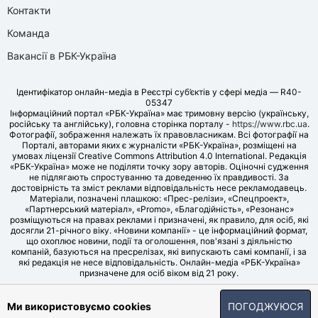
Контакти
Команда
Вакансії в РБК-Україна
Ідентифікатор онлайн-медіа в Реєстрі суб’єктів у сфері медіа — R40-
05347
Інформаційний портал «РБК-Україна» має тримовну версію (українську,
російську та англійську), головна сторінка порталу -
https://www.rbc.ua
.
Фотографії, зображення належать їх правовласникам. Всі фотографії на
Порталі, авторами яких є журналісти «РБК-Україна», розміщені на
умовах ліцензії Creative Commons Attribution 4.0 International. Редакція
«РБК-Україна» може не поділяти точку зору авторів. Оціночні судження
не підлягають спростуванню та доведенню їх правдивості. За
достовірність та зміст реклами відповідальність несе рекламодавець.
Матеріали, позначені плашкою: «Прес-релізи», «Спецпроект»,
«Партнерський матеріал», «Promo», «Благодійність», «Резонанс»
розміщуються на правах реклами і призначені, як правило, для осіб, які
досягли 21-річного віку. «Новини компанії» - це інформаційний формат,
що охоплює новини, події та оголошення, пов'язані з діяльністю
компаній, базуються на пресрелізах, які випускають самі компанії, і за
які редакція не несе відповідальність. Онлайн-медіа «РБК-Україна»
призначене для осіб віком від 21 року.
© LLC «UBT MEDIA», 2006-2026.
Ми використовуємо cookies
ПОГОДЖУЮСЯ