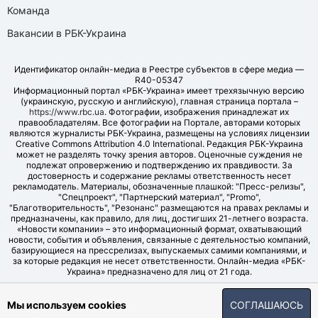
Команда
Вакансии в РБК-Украина
Идентификатор онлайн-медиа в Реестре субъектов в сфере медиа —
R40-05347
Информационный портал «РБК-Украина» имеет трехязычную версию
(украинскую, русскую и английскую), главная страница портала –
https://www.rbc.ua
. Фотографии, изображения принадлежат их
правообладателям. Все фотографии на Портале, авторами которых
являются журналисты РБК-Украина, размещены на условиях лицензии
Creative Commons Attribution 4.0 International. Редакция РБК-Украина
может не разделять точку зрения авторов. Оценочные суждения не
подлежат опровержению и подтверждению их правдивости. За
достоверность и содержание рекламы ответственность несет
рекламодатель. Материалы, обозначенные плашкой: "Пресс-релизы",
"Спецпроект", "Партнерский материал", "Promo",
"Благотворительность", "Резонанс" размещаются на правах рекламы и
предназначены, как правило, для лиц, достигших 21-летнего возраста.
«Новости компании» – это информационный формат, охватывающий
новости, события и объявления, связанные с деятельностью компаний,
базирующиеся на прессрелизах, выпускаемых самими компаниями, и
за которые редакция не несет ответственности. Онлайн-медиа «РБК-
Украина» предназначено для лиц от 21 года.
© LLC "UBT MEDIA", 2006-2026.
Мы используем cookies
СОГЛАШАЮСЬ