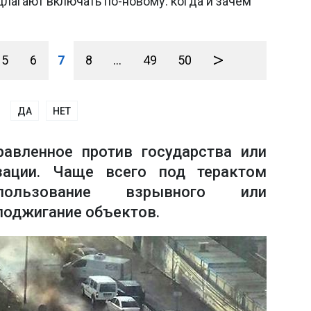
лагают включать по-новому: когда и зачем
>
5
6
7
8
...
49
50
ДА
НЕТ
равленное против государства или
зации. Чаще всего под терактом
спользование взрывного или
поджигание объектов.