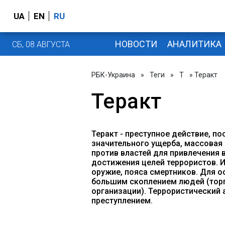
UA
EN
RU
НОВОСТИ
АНАЛИТИКА
СБ, 08 АВГУСТА
РБК-Украина
»
Теги
»
Т
» Теракт
Теракт
Теракт - преступное действие, п
значительного ущерба, массовая 
против властей для привлечения 
достижения целей террористов. 
оружие, пояса смертников. Для о
большим скоплением людей (тор
организации). Террористический
преступлением.