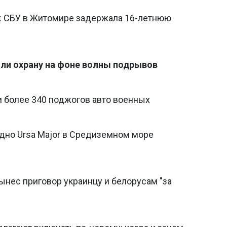
и: СБУ в Житомире задержала 16-летнюю
или охрану на фоне волны подрывов
и более 340 поджогов авто военных
удно Ursa Major в Средиземном море
вынес приговор украинцу и белорусам "за