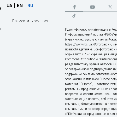
UA
EN
RU
Разместить рекламу
ы
Идентификатор онлайн-медиа в Реес
Информационный портал «РБК-Укр
(украинскую, русскую и английскую
https://www.rbc.ua
. Фотографии, и
правообладателям. Все фотографии
журналисты РБК-Украина, размещен
Commons Attribution 4.0 Internatio
разделять точку зрения авторов. О
опровержению и подтверждению их 
содержание рекламы ответственност
обозначенные плашкой: "Пресс-рели
материал", "Promo", "Благотворител
рекламы и предназначены, как прав
возраста. «Новости компании» – 
охватывающий новости, события и 
компаний, базирующиеся на пресс
компаниями, и за которые редакция
«РБК-Украина» предназначено для ли