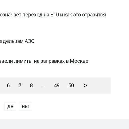
означает переход на Е10 и как это отразится
ладельцам АЗС
ввели лимиты на заправках в Москве
>
6
7
8
...
49
50
ДА
НЕТ