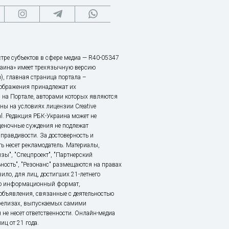
тре субъектов в сфере медиа — R40-05347
аина» имеет трехязычную версию
), главная страница портала –
зображения принадлежат их
 на Портале, авторами которых являются
ы на условиях лицензии Creative
nal. Редакция РБК-Украина может не
ценочные суждения не подлежат
правдивости. За достоверность и
ь несет рекламодатель. Материалы,
зы", "Спецпроект", "Партнерский
ьность", "Резонанс" размещаются на правах
ило, для лиц, достигших 21-летнего
это информационный формат,
объявления, связанные с деятельностью
релизах, выпускаемых самими
 не несет ответственности. Онлайн-медиа
ц от 21 года.