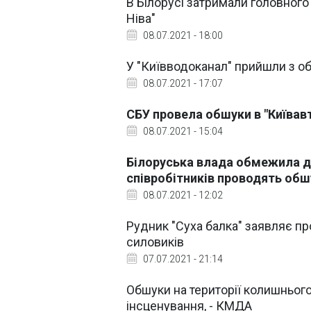
В Білорусі затримали головног
Ніва"
08.07.2021 - 18:00
У "Київводоканал" прийшли з 
08.07.2021 - 17:07
СБУ провела обшуки в "Київав
08.07.2021 - 15:04
Білоруська влада обмежила до
співробітників проводять обш
08.07.2021 - 12:02
Рудник "Суха балка" заявляє пр
силовиків
07.07.2021 - 21:14
Обшуки на території колишнього
інсценування, - КМДА