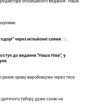
о редактора опозиційного видання "Наша
обшуками
тодорі" через мільйонні схеми
ступ до видання "Наша Ніва", у
уки
о ризик зриву виробництва через тиск
 дитячого табору дуже схожі на