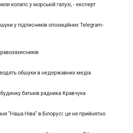
ли колапс у морській галузі, - експерт
шуки у підписників опозиційних Telegram-
правозахисників
оводять обшуки в недержавних медіа
будинку батьків радника Кравчука
ня "Наша Ніва" в Білорусі: це не прийнятно