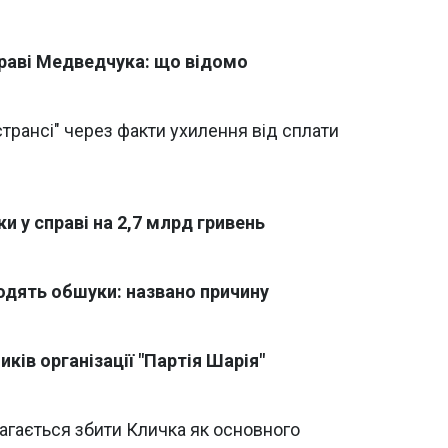
справі Медведчука: що відомо
трансі" через факти ухилення від сплати
и у справі на 2,7 млрд гривень
водять обшуки: названо причину
ків організації "Партія Шарія"
гається збити Кличка як основного