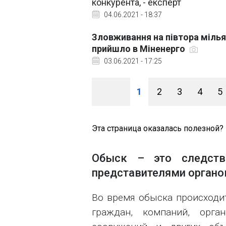
конкурента, - експерт
04.06.2021 - 18:37
Зловживання на півтора мілья
прийшло в Міненерго
03.06.2021 - 17:25
1
2
3
4
5
Эта страница оказалась полезной?
Обыск – это следстве
представителями органо
Во время обыска происходи
граждан, компаний, орга