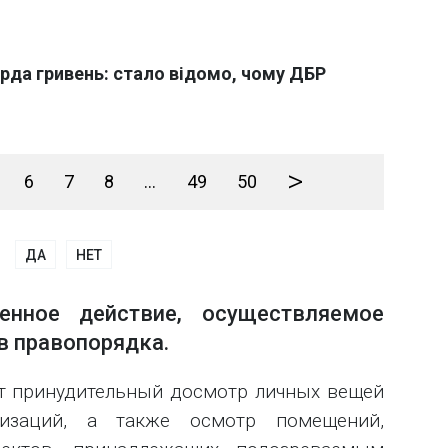
рда гривень: стало відомо, чому ДБР
>
6
7
8
...
49
50
ДА
НЕТ
нное действие, осуществляемое
в правопорядка.
т принудительный досмотр личных вещей
низаций, а также осмотр помещений,