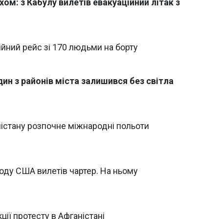
ом: з Кабулу вилетів евакуаційний літак з
ійний рейс зі 170 людьми на борту
один з районів міста залишився без світла
ністану розпочне міжнародні польоти
оду США вилетів чартер. На ньому
ії протесту в Афганістані