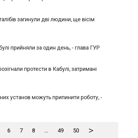
талібів загинули дві людини, ще вісім
улі прийняли за один день, - глава ГУР
озігнали протести в Кабулі, затримані
них установ можуть припинити роботу, -
>
6
7
8
...
49
50