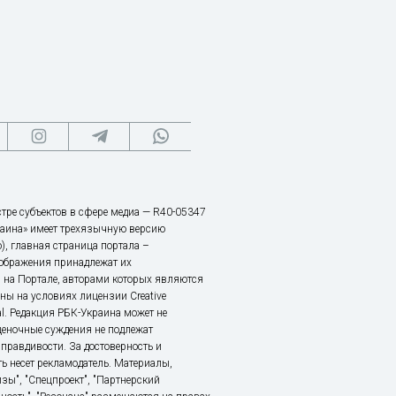
тре субъектов в сфере медиа — R40-05347
аина» имеет трехязычную версию
), главная страница портала –
зображения принадлежат их
 на Портале, авторами которых являются
ы на условиях лицензии Creative
nal. Редакция РБК-Украина может не
ценочные суждения не подлежат
правдивости. За достоверность и
ь несет рекламодатель. Материалы,
зы", "Спецпроект", "Партнерский