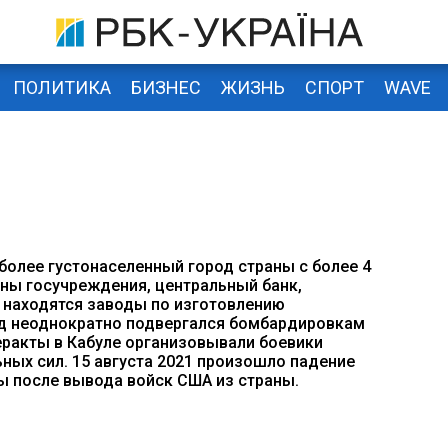
ПОЛИТИКА
БИЗНЕС
ЖИЗНЬ
СПОРТ
WAVE
иболее густонаселенный город страны с более 4
ены госучреждения, центральный банк,
е находятся заводы по изготовлению
род неоднократно подвергался бомбардировкам
еракты в Кабуле организовывали боевики
ьных сил. 15 августа 2021 произошло падение
бы после вывода войск США из страны.