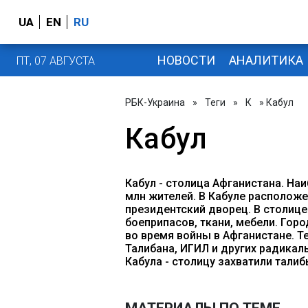
UA
EN
RU
НОВОСТИ
АНАЛИТИКА
ПТ, 07 АВГУСТА
РБК-Украина
»
Теги
»
К
» Кабул
Кабул
Кабул - столица Афганистана. На
млн жителей. В Кабуле располож
президентский дворец. В столиц
боеприпасов, ткани, мебели. Го
во время войны в Афганистане. Т
Талибана, ИГИЛ и других радикал
Кабула - столицу захватили тали