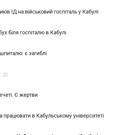
ів ІД на військовий госпіталь у Кабулі
бух біля госпіталю в Кабулі
 шпиталю: є загиблі
х
ечеті. Є жертви
а працювати в Кабульському університеті