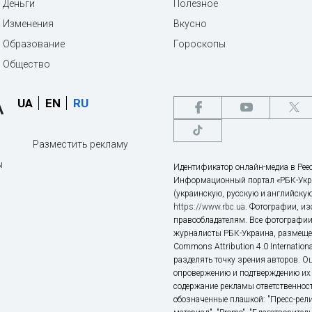
Деньги
Полезное
Изменения
Вкусно
Образование
Гороскопы
Общество
UA
EN
RU
Разместить рекламу
ы
Идентификатор онлайн-медиа в Реес
Информационный портал «РБК-Укр
(украинскую, русскую и английскую
https://www.rbc.ua
. Фотографии, и
правообладателям. Все фотографии
журналисты РБК-Украина, размещен
Commons Attribution 4.0 Internatio
разделять точку зрения авторов. О
опровержению и подтверждению их 
содержание рекламы ответственност
обозначенные плашкой: "Пресс-рели