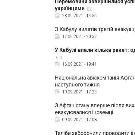
Перемовини завершилися успіх
українцями
23.09.2021 - 14:56
З Кабулу вилетів третій евакуац
17.09.2021 - 20:32
У Кабулі впали кілька ракет: 
16.09.2021 - 19:41
Національна авіакомпанія Афга
наступного тижня
10.09.2021 - 17:23
З Афганістану вперше після вих
евакуювалися іноземці
09.09.2021 - 17:08
Таліби заборонили проводити акц