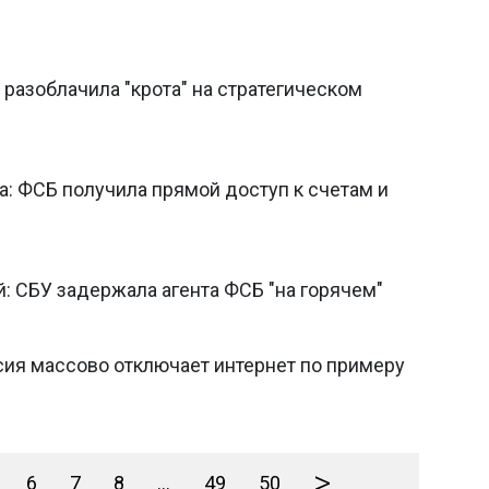
 разоблачила "крота" на стратегическом
а: ФСБ получила прямой доступ к счетам и
: СБУ задержала агента ФСБ "на горячем"
сия массово отключает интернет по примеру
>
6
7
8
...
49
50