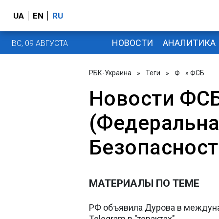
UA
EN
RU
НОВОСТИ
АНАЛИТИКА
ВС, 09 АВГУСТА
РБК-Украина
»
Теги
»
Ф
» ФСБ
Новости ФСБ
(Федеральна
Безопасност
МАТЕРИАЛЫ ПО ТЕМЕ
РФ объявила Дурова в междуна
Telegram в "терактах"