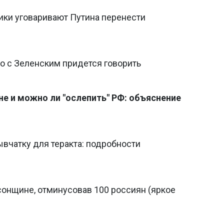
ики уговаривают Путина перенести
то с Зеленским придется говорить
не и можно ли "ослепить" РФ: объяснение
ывчатку для теракта: подробности
сонщине, отминусовав 100 россиян (яркое