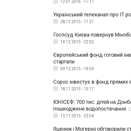
12.01.2016 - 17:17
Український телеканал про ІТ р
28.12.2015 - 11:21
Госпсуд Києва повернув Міноб
14.12.2015 - 22:02
Європейський фонд готовий інве
стартапи
09.12.2015 - 19:59
Сорос інвестує в фонд прямих і
18.11.2015 - 15:17
ЮНІСЕФ: 700 тис. дітей на Дон
пошкоджене водопостачання
13.11.2015 - 23:54
Яценюк і Могеріні обговорили 