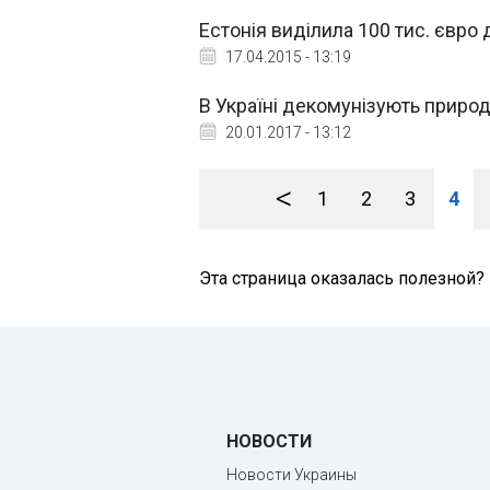
Естонія виділила 100 тис. євро
17.04.2015 - 13:19
В Україні декомунізують природ
20.01.2017 - 13:12
<
1
2
3
4
Эта страница оказалась полезной?
НОВОСТИ
Новости Украины