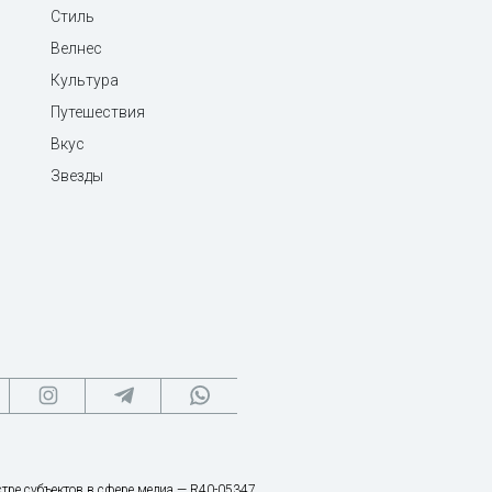
Стиль
Велнес
Культура
Путешествия
Вкус
Звезды
тре субъектов в сфере медиа — R40-05347