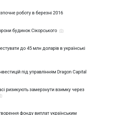
озпочне роботу в березні 2016
орони будинок Сікорського
стувати до 45 млн доларів в українські
нвестицій під управлінням Dragon Capital
басі ризикують замерзнути взимку через
створення фонду виплат українським