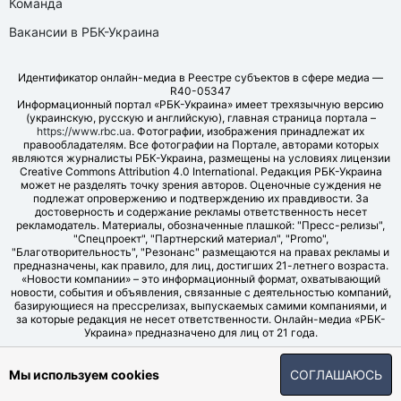
Команда
Вакансии в РБК-Украина
Идентификатор онлайн-медиа в Реестре субъектов в сфере медиа —
R40-05347
Информационный портал «РБК-Украина» имеет трехязычную версию
(украинскую, русскую и английскую), главная страница портала –
https://www.rbc.ua
. Фотографии, изображения принадлежат их
правообладателям. Все фотографии на Портале, авторами которых
являются журналисты РБК-Украина, размещены на условиях лицензии
Creative Commons Attribution 4.0 International. Редакция РБК-Украина
может не разделять точку зрения авторов. Оценочные суждения не
подлежат опровержению и подтверждению их правдивости. За
достоверность и содержание рекламы ответственность несет
рекламодатель. Материалы, обозначенные плашкой: "Пресс-релизы",
"Спецпроект", "Партнерский материал", "Promo",
"Благотворительность", "Резонанс" размещаются на правах рекламы и
предназначены, как правило, для лиц, достигших 21-летнего возраста.
«Новости компании» – это информационный формат, охватывающий
новости, события и объявления, связанные с деятельностью компаний,
базирующиеся на прессрелизах, выпускаемых самими компаниями, и
за которые редакция не несет ответственности. Онлайн-медиа «РБК-
Украина» предназначено для лиц от 21 года.
© LLC "UBT MEDIA", 2006-2026.
Мы используем cookies
СОГЛАШАЮСЬ