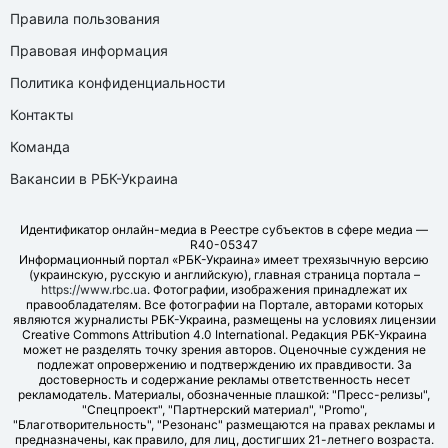
Правила пользования
Правовая информация
Политика конфиденциальности
Контакты
Команда
Вакансии в РБК-Украина
Идентификатор онлайн-медиа в Реестре субъектов в сфере медиа —
R40-05347
Информационный портал «РБК-Украина» имеет трехязычную версию
(украинскую, русскую и английскую), главная страница портала –
https://www.rbc.ua
. Фотографии, изображения принадлежат их
правообладателям. Все фотографии на Портале, авторами которых
являются журналисты РБК-Украина, размещены на условиях лицензии
Creative Commons Attribution 4.0 International. Редакция РБК-Украина
может не разделять точку зрения авторов. Оценочные суждения не
подлежат опровержению и подтверждению их правдивости. За
достоверность и содержание рекламы ответственность несет
рекламодатель. Материалы, обозначенные плашкой: "Пресс-релизы",
"Спецпроект", "Партнерский материал", "Promo",
"Благотворительность", "Резонанс" размещаются на правах рекламы и
предназначены, как правило, для лиц, достигших 21-летнего возраста.