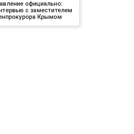
авление официально:
нтервью с заместителем
енпрокурора Крымом