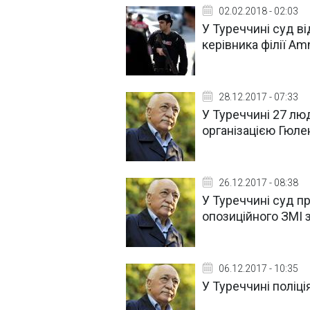
02.02.2018 - 02:03
У Туреччині суд ві
керівника філії Amn
28.12.2017 - 07:33
У Туреччині 27 люд
організацією Гюле
26.12.2017 - 08:38
У Туреччині суд п
опозиційного ЗМІ 
06.12.2017 - 10:35
У Туреччині поліц