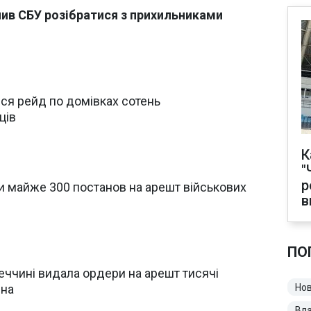
ив СБУ розібратися з прихильниками
вся рейд по домівках сотень
ців
К
"
р
и майже 300 постанов на арешт військових
в
ПО
еччині видала ордери на арешт тисячі
ена
Нов
Вл