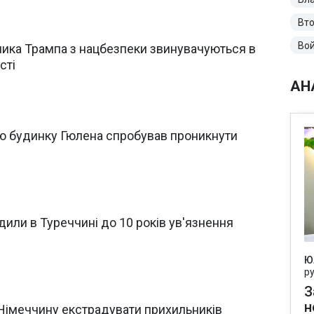
Вто
Вой
ика Трампа з нацбезпеки звинувачуються в
сті
АН
ю будинку Гюлена спробував проникнути
дили в Туреччині до 10 років ув'язнення
Ю
р
З
н
Німеччину екстрадувати прихильників