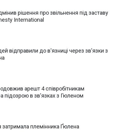
дмінив рішення про звільнення під заставу
esty International
ей відправили до в'язниці через зв'язки з
на
родовжив арешт 4 співробітникам
за підозрою в зв'язках з Гюленом
ія затримала племінника Ґюлена