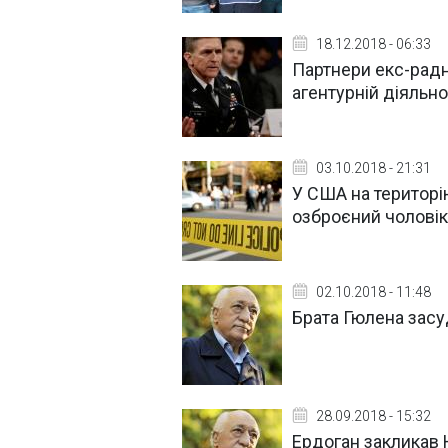
18.12.2018 - 06:33
Партнери екс-радн
агентурній діяльно
03.10.2018 - 21:31
У США на територі
озброєний чоловік
02.10.2018 - 11:48
Брата Гюлена засу
28.09.2018 - 15:32
Ердоган закликав 