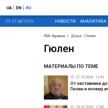
UA
EN
RU
НОВОСТИ
АНАЛИТИКА
ПТ, 07 АВГУСТА
РБК-Украина
»
Досье
» Гюлен
Гюлен
МАТЕРИАЛЫ ПО ТЕМЕ
21.10.2024 - 12:43
От наставника до
Гюлен и почему е
03.02.2020 - 17:40