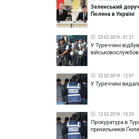
Зеленський доруч
Ґюлена в Україні
23.02.2019 - 01:21
У Туреччині відбу
військовослужбов
22.02.2019 - 12:07
У Туреччині видал
12.02.2019 - 10:33
Прокуратура в Тур
прихильників Ґюл