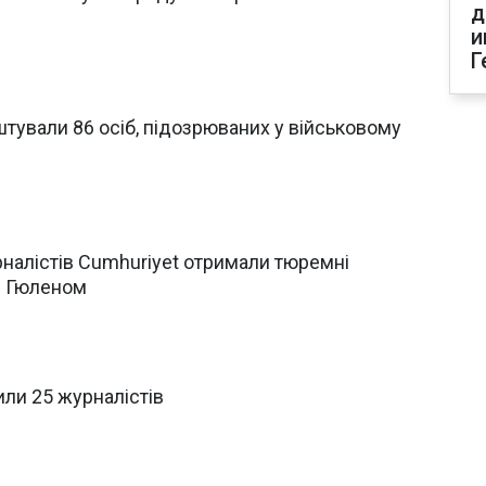
д
и
Г
штували 86 осіб, підозрюваних у військовому
рналістів Cumhuriyet отримали тюремні
 з Гюленом
или 25 журналістів