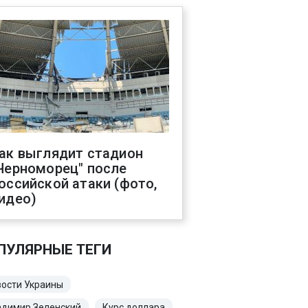
ак выглядит стадион
Черноморец" после
оссийской атаки (фото,
идео)
ПУЛЯРНЫЕ ТЕГИ
ости Украины
адимир Зеленский
Курс доллара