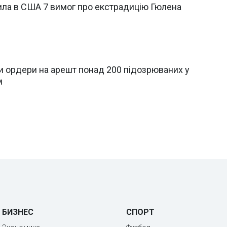
ила в США 7 вимог про екстрадицію Гюлена
и ордери на арешт понад 200 підозрюваних у
м
БИЗНЕС
СПОРТ