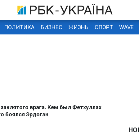
ПОЛИТИКА
БИЗНЕС
ЖИЗНЬ
СПОРТ
WAVE
 заклятого врага. Кем был Фетхуллах
го боялся Эрдоган
НО