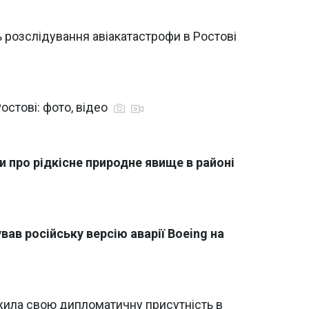
ь розслідування авіакатастрофи в Ростові
остові: фото, відео
и про рідкісне природне явище в районі
ував російську версію аварії Boeing на
жила свою дипломатичну присутність в