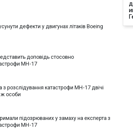
д
и
Г
сунути дефекти у двигунах літаків Boeing
представить доповідь стосовно
тастрофи МН-17
а з розслідування катастрофи МН-17 двічі
і ж особи
римали підозрюваних у замаху на експерта з
тастрофи МН-17