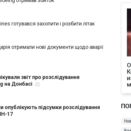
 Boeing отримав збиток
lines готувався захопити і розбити літак
арія отримали нові документи щодо аварії
О
К
ікували звіт про розслідування
и
g на Донбасі
м
ПО
и опублікують підсумки розслідування
MH-17
Нов
Вл