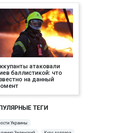
ккупанты атаковали
иев баллистикой: что
звестно на данный
омент
ПУЛЯРНЫЕ ТЕГИ
ости Украины
адимир Зеленский
Курс доллара