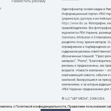
Разместить рекламу
ы
Идентификатор онлайн-медиа в Реес
Информационный портал «РБК-Укр
(украинскую, русскую и английскую
https://www.rbc.ua
. Фотографии, и
правообладателям. Все фотографии
журналисты РБК-Украина, размещен
Commons Attribution 4.0 Internatio
разделять точку зрения авторов. О
опровержению и подтверждению их 
содержание рекламы ответственност
обозначенные плашкой: "Пресс-рели
материал", "Promo", "Благотворител
рекламы и предназначены, как прав
возраста. «Новости компании» – 
охватывающий новости, события и 
компаний, базирующиеся на пресс
компаниями, и за которые редакция
«РБК-Украина» предназначено для ли
© LLC "UBT MEDIA", 2006-2026.
мились с Политикой конфиденциальности, Правилами пользования сай