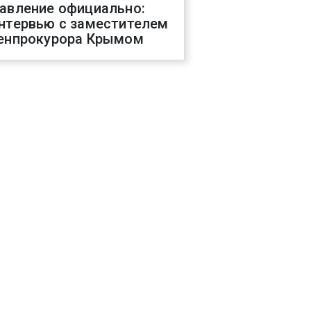
авление официально:
нтервью с заместителем
енпрокурора Крымом