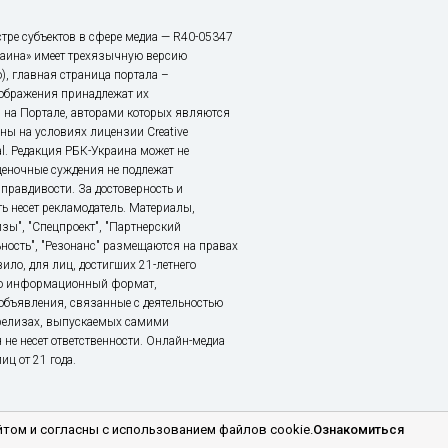
тре субъектов в сфере медиа — R40-05347
аина» имеет трехязычную версию
), главная страница портала –
зображения принадлежат их
 на Портале, авторами которых являются
ы на условиях лицензии Creative
nal. Редакция РБК-Украина может не
ценочные суждения не подлежат
правдивости. За достоверность и
ь несет рекламодатель. Материалы,
зы", "Спецпроект", "Партнерский
ьность", "Резонанс" размещаются на правах
ило, для лиц, достигших 21-летнего
это информационный формат,
объявления, связанные с деятельностью
релизах, выпускаемых самими
 не несет ответственности. Онлайн-медиа
ц от 21 года.
том и согласны с использованием файлов cookie.
Ознакомиться