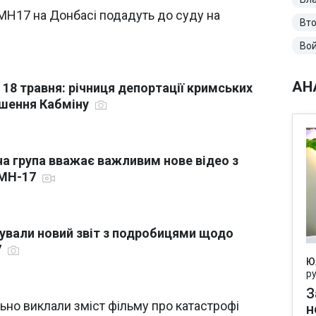
 MH17 на Донбасі подадуть до суду на
Вто
Вой
АН
 18 травня: річниця депортації кримських
рішення Кабміну
а група вважає важливим нове відео з
 МН-17
ікували новий звіт з подробицями щодо
7
Ю
р
З
ьно виклали зміст фільму про катастрофі
н