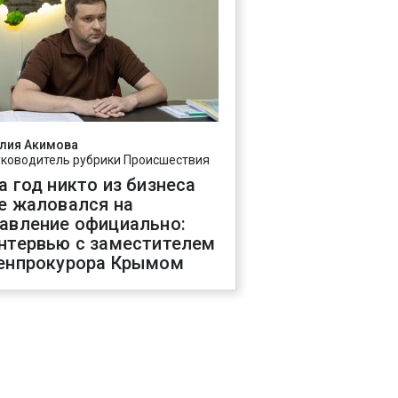
лия Акимова
уководитель рубрики Происшествия
а год никто из бизнеса
е жаловался на
авление официально:
нтервью с заместителем
енпрокурора Крымом