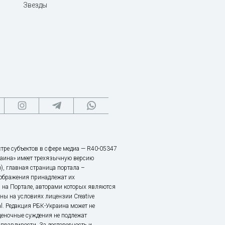
Звезды
тре субъектов в сфере медиа — R40-05347
аина» имеет трехязычную версию
), главная страница портала –
зображения принадлежат их
 на Портале, авторами которых являются
ы на условиях лицензии Creative
nal. Редакция РБК-Украина может не
ценочные суждения не подлежат
правдивости. За достоверность и