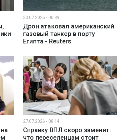
30.07.2026 - 00:39
ы,
Дрон атаковал американский
тики
газовый танкер в порту
Египта - Reuters
27.07.2026 - 08:14
 на
Справку ВПЛ скоро заменят:
ем
что переселенцам стоит