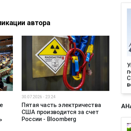
икации автора
У
п
С
в
30.07.2026 - 23:24
е
Пятая часть электричества
АН
США производится за счет
ь
России - Bloomberg