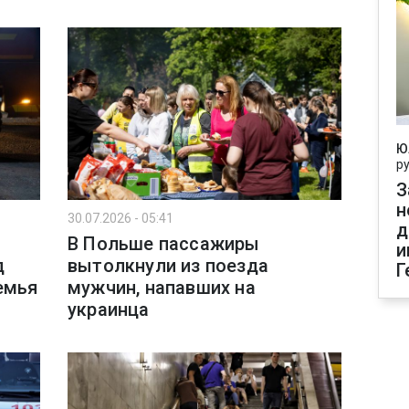
Ю
р
З
н
30.07.2026 - 05:41
д
В Польше пассажиры
и
д
вытолкнули из поезда
Г
емья
мужчин, напавших на
украинца