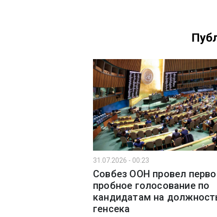
Публ
31.07.2026 - 00:23
Совбез ООН провел перво
пробное голосование по
кандидатам на должност
генсека