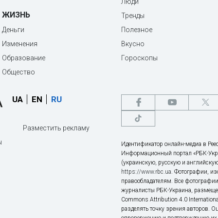
Люди
ЖИЗНЬ
Тренды
Деньги
Полезное
Изменения
Вкусно
Образование
Гороскопы
Общество
UA
EN
RU
Разместить рекламу
ы
Идентификатор онлайн-медиа в Реес
Информационный портал «РБК-Укр
(украинскую, русскую и английскую
https://www.rbc.ua
. Фотографии, и
правообладателям. Все фотографии
журналисты РБК-Украина, размещен
Commons Attribution 4.0 Internatio
разделять точку зрения авторов. О
опровержению и подтверждению их 