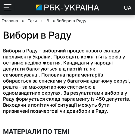
UA
Головна
»
Теги
»
В
» Вибори в Раду
Вибори в Раду
Вибори в Раду – виборчий процес нового складу
парламенту України. Проходять кожні п'ять років у
останню неділю жовтня. Кандидати у народні
депутати балотуються від партій та як
самовисуванці. Половина парламентаріїв
обирається за списками у багатомандатному окрузі,
решта - за мажоритарною системою в
одномандатних округах. За результатами виборів у
Раду формується склад парламенту із 450 депутатів.
Виходячи з політичної ситуації можуть бути
призначені позачергові чи довибори в Раду.
МАТЕРІАЛИ ПО ТЕМІ