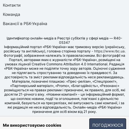
Контакти
Команда
Вакансії в РБК-Україна
Ідентифікатор онлайн-медіа в Реєстрі суб’єктів у сфері медіа — R40-
05347
Інформаційний портал «РБК-Україна» має тримовну версію (українську,
російську та англійську), головна сторінка порталу -
https://www.rbc.ua
.
Фотографії, зображення належать їх правовласникам. Всі фотографії на
Порталі, авторами яких є журналісти «РБК-Україна», розміщені на
умовах ліцензії Creative Commons Attribution 4.0 International. Редакція
«РБК-Україна» може не поділяти точку зору авторів. Оціночні судження
не підлягають спростуванню та доведенню їх правдивості. За
достовірність та зміст реклами відповідальність несе рекламодавець.
Матеріали, позначені плашкою: «Прес-релізи», «Спецпроект»,
«Партнерський матеріал», «Promo», «Благодійність», «Резонанс»
розміщуються на правах реклами і призначені, як правило, для осіб, які
досягли 21-річного віку. «Новини компанії» - це інформаційний формат,
що охоплює новини, події та оголошення, пов'язані з діяльністю
компаній, базуються на пресрелізах, які випускають самі компанії, і за
які редакція не несе відповідальність. Онлайн-медіа «РБК-Україна»
призначене для осіб віком від 21 року.
© LLC «UBT MEDIA», 2006-2026.
Ми використовуємо cookies
ПОГОДЖУЮСЯ