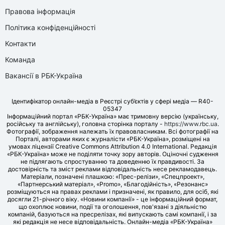
Правова інформація
Політика конфіденційності
Контакти
Команда
Вакансії в РБК-Україна
Ідентифікатор онлайн-медіа в Реєстрі суб’єктів у сфері медіа — R40-
05347
Інформаційний портал «РБК-Україна» має тримовну версію (українську,
російську та англійську), головна сторінка порталу -
https://www.rbc.ua
.
Фотографії, зображення належать їх правовласникам. Всі фотографії на
Порталі, авторами яких є журналісти «РБК-Україна», розміщені на
умовах ліцензії Creative Commons Attribution 4.0 International. Редакція
«РБК-Україна» може не поділяти точку зору авторів. Оціночні судження
не підлягають спростуванню та доведенню їх правдивості. За
достовірність та зміст реклами відповідальність несе рекламодавець.
Матеріали, позначені плашкою: «Прес-релізи», «Спецпроект»,
«Партнерський матеріал», «Promo», «Благодійність», «Резонанс»
розміщуються на правах реклами і призначені, як правило, для осіб, які
досягли 21-річного віку. «Новини компанії» - це інформаційний формат,
що охоплює новини, події та оголошення, пов'язані з діяльністю
компаній, базуються на пресрелізах, які випускають самі компанії, і за
які редакція не несе відповідальність. Онлайн-медіа «РБК-Україна»