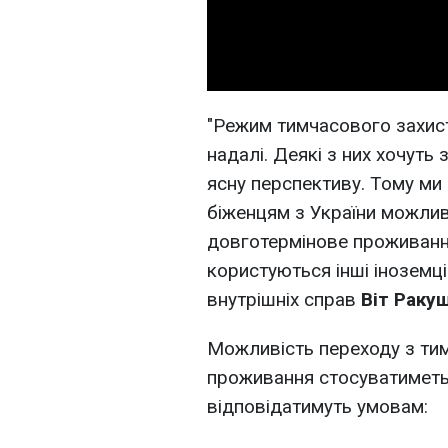
"Режим тимчасового захисту
надалі. Деякі з них хочуть 
ясну перспективу. Тому ми
біженцям з України можлив
довготермінове проживання
користуються інші іноземці 
внутрішніх справ
Віт Раку
Можливість переходу з ти
проживання стосуватиметьс
відповідатимуть умовам: