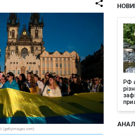
НОВИ
РФ 
різ
заф
при
АНАЛ
ї (gettyimages.com)