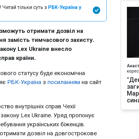
 Читай тільки суть з
РБК-Україна у
ї зможуть отримати дозвіл на
я замість тимчасового захисту.
закону
Lex Ukraine внесло
прав країни.
Анаст
корес
ового статусу буде економічна
"Де
ляє
РБК-Україна
з
посиланням
на сайт
заг
Мар
син
рство внутрішніх справ Чехії
закону Lex Ukraine. Уряд пропонує
бування українських біженців.
 отримати дозвіл на довгострокове