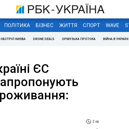
ПОЛІТИКА
БІЗНЕС
ЖИТТЯ
СПОРТ
WAVE
S
ОБСТРІЛ КИЄВА
DRONE DEALS
ОРМУЗЬКА ПРОТОКА
ВІЙНА В УКРАЇНІ
країні ЄС
запропонують
проживання:
2 хв