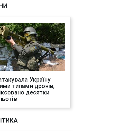
НИ
атакувала Україну
ними типами дронів,
іксовано десятки
льотів
ІТИКА