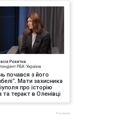
асія Рокитна
пондент РБК-Україна
нь почався з його
ибелі". Мати захисника
іуполя про історію
а та теракт в Оленівці