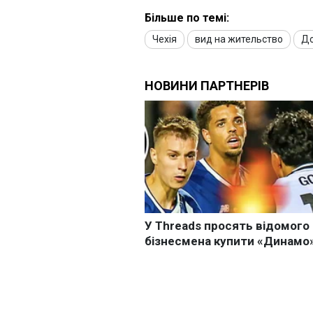
Більше по темі:
Чехія
вид на жительство
До