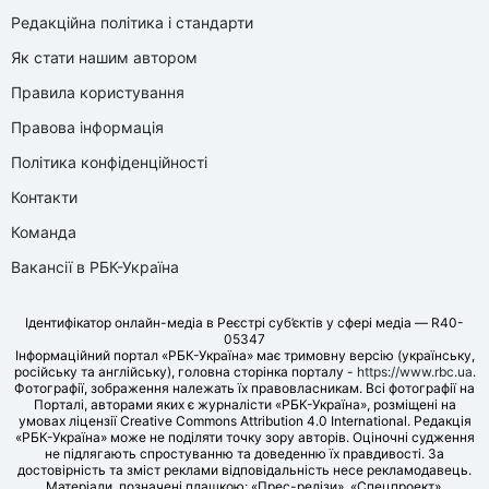
Редакційна політика і стандарти
Як стати нашим автором
Правила користування
Правова інформація
Політика конфіденційності
Контакти
Команда
Вакансії в РБК-Україна
Ідентифікатор онлайн-медіа в Реєстрі суб’єктів у сфері медіа — R40-
05347
Інформаційний портал «РБК-Україна» має тримовну версію (українську,
російську та англійську), головна сторінка порталу -
https://www.rbc.ua
.
Фотографії, зображення належать їх правовласникам. Всі фотографії на
Порталі, авторами яких є журналісти «РБК-Україна», розміщені на
умовах ліцензії Creative Commons Attribution 4.0 International. Редакція
«РБК-Україна» може не поділяти точку зору авторів. Оціночні судження
не підлягають спростуванню та доведенню їх правдивості. За
достовірність та зміст реклами відповідальність несе рекламодавець.
Матеріали, позначені плашкою: «Прес-релізи», «Спецпроект»,