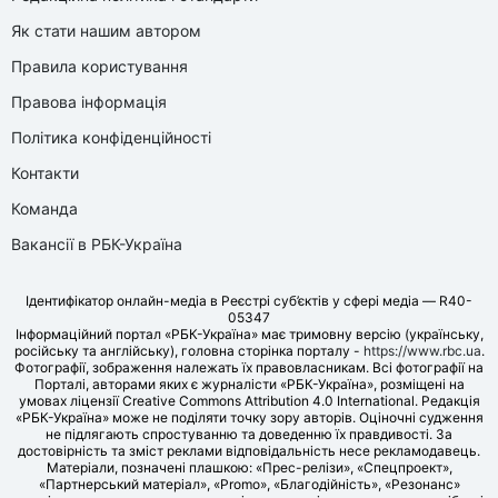
Як стати нашим автором
Правила користування
Правова інформація
Політика конфіденційності
Контакти
Команда
Вакансії в РБК-Україна
Ідентифікатор онлайн-медіа в Реєстрі суб’єктів у сфері медіа — R40-
05347
Інформаційний портал «РБК-Україна» має тримовну версію (українську,
російську та англійську), головна сторінка порталу -
https://www.rbc.ua
.
Фотографії, зображення належать їх правовласникам. Всі фотографії на
Порталі, авторами яких є журналісти «РБК-Україна», розміщені на
умовах ліцензії Creative Commons Attribution 4.0 International. Редакція
«РБК-Україна» може не поділяти точку зору авторів. Оціночні судження
не підлягають спростуванню та доведенню їх правдивості. За
достовірність та зміст реклами відповідальність несе рекламодавець.
Матеріали, позначені плашкою: «Прес-релізи», «Спецпроект»,
«Партнерський матеріал», «Promo», «Благодійність», «Резонанс»