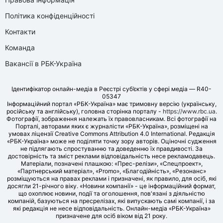
Політика конфіденційності
Контакти
Команда
Вакансії в РБК-Україна
Ідентифікатор онлайн-медіа в Реєстрі суб’єктів у сфері медіа — R40-
05347
Інформаційний портал «РБК-Україна» має тримовну версію (українську,
російську та англійську), головна сторінка порталу -
https://www.rbc.ua
.
Фотографії, зображення належать їх правовласникам. Всі фотографії на
Порталі, авторами яких є журналісти «РБК-Україна», розміщені на
умовах ліцензії Creative Commons Attribution 4.0 International. Редакція
«РБК-Україна» може не поділяти точку зору авторів. Оціночні судження
не підлягають спростуванню та доведенню їх правдивості. За
достовірність та зміст реклами відповідальність несе рекламодавець.
Матеріали, позначені плашкою: «Прес-релізи», «Спецпроект»,
«Партнерський матеріал», «Promo», «Благодійність», «Резонанс»
розміщуються на правах реклами і призначені, як правило, для осіб, які
досягли 21-річного віку. «Новини компанії» - це інформаційний формат,
що охоплює новини, події та оголошення, пов'язані з діяльністю
компаній, базуються на пресрелізах, які випускають самі компанії, і за
які редакція не несе відповідальність. Онлайн-медіа «РБК-Україна»
призначене для осіб віком від 21 року.