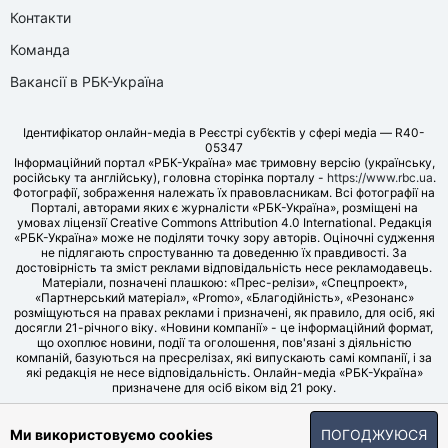
Контакти
Команда
Вакансії в РБК-Україна
Ідентифікатор онлайн-медіа в Реєстрі суб’єктів у сфері медіа — R40-
05347
Інформаційний портал «РБК-Україна» має тримовну версію (українську,
російську та англійську), головна сторінка порталу -
https://www.rbc.ua
.
Фотографії, зображення належать їх правовласникам. Всі фотографії на
Порталі, авторами яких є журналісти «РБК-Україна», розміщені на
умовах ліцензії Creative Commons Attribution 4.0 International. Редакція
«РБК-Україна» може не поділяти точку зору авторів. Оціночні судження
не підлягають спростуванню та доведенню їх правдивості. За
достовірність та зміст реклами відповідальність несе рекламодавець.
Матеріали, позначені плашкою: «Прес-релізи», «Спецпроект»,
«Партнерський матеріал», «Promo», «Благодійність», «Резонанс»
розміщуються на правах реклами і призначені, як правило, для осіб, які
досягли 21-річного віку. «Новини компанії» - це інформаційний формат,
що охоплює новини, події та оголошення, пов'язані з діяльністю
компаній, базуються на пресрелізах, які випускають самі компанії, і за
які редакція не несе відповідальність. Онлайн-медіа «РБК-Україна»
призначене для осіб віком від 21 року.
© LLC «UBT MEDIA», 2006-2026.
Ми використовуємо cookies
ПОГОДЖУЮСЯ