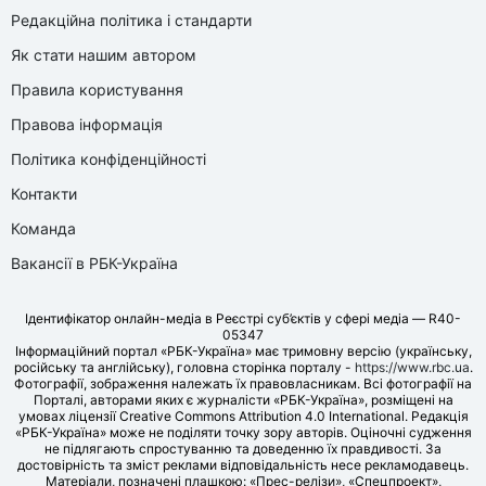
Редакційна політика і стандарти
Як стати нашим автором
Правила користування
Правова інформація
Політика конфіденційності
Контакти
Команда
Вакансії в РБК-Україна
Ідентифікатор онлайн-медіа в Реєстрі суб’єктів у сфері медіа — R40-
05347
Інформаційний портал «РБК-Україна» має тримовну версію (українську,
російську та англійську), головна сторінка порталу -
https://www.rbc.ua
.
Фотографії, зображення належать їх правовласникам. Всі фотографії на
Порталі, авторами яких є журналісти «РБК-Україна», розміщені на
умовах ліцензії Creative Commons Attribution 4.0 International. Редакція
«РБК-Україна» може не поділяти точку зору авторів. Оціночні судження
не підлягають спростуванню та доведенню їх правдивості. За
достовірність та зміст реклами відповідальність несе рекламодавець.
Матеріали, позначені плашкою: «Прес-релізи», «Спецпроект»,