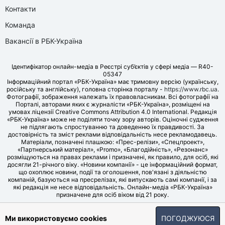
Контакти
Команда
Вакансії в РБК-Україна
Ідентифікатор онлайн-медіа в Реєстрі суб’єктів у сфері медіа — R40-
05347
Інформаційний портал «РБК-Україна» має тримовну версію (українську,
російську та англійську), головна сторінка порталу -
https://www.rbc.ua
.
Фотографії, зображення належать їх правовласникам. Всі фотографії на
Порталі, авторами яких є журналісти «РБК-Україна», розміщені на
умовах ліцензії Creative Commons Attribution 4.0 International. Редакція
«РБК-Україна» може не поділяти точку зору авторів. Оціночні судження
не підлягають спростуванню та доведенню їх правдивості. За
достовірність та зміст реклами відповідальність несе рекламодавець.
Матеріали, позначені плашкою: «Прес-релізи», «Спецпроект»,
«Партнерський матеріал», «Promo», «Благодійність», «Резонанс»
розміщуються на правах реклами і призначені, як правило, для осіб, які
досягли 21-річного віку. «Новини компанії» - це інформаційний формат,
що охоплює новини, події та оголошення, пов'язані з діяльністю
компаній, базуються на пресрелізах, які випускають самі компанії, і за
які редакція не несе відповідальність. Онлайн-медіа «РБК-Україна»
призначене для осіб віком від 21 року.
© LLC «UBT MEDIA», 2006-2026.
Ми використовуємо cookies
ПОГОДЖУЮСЯ