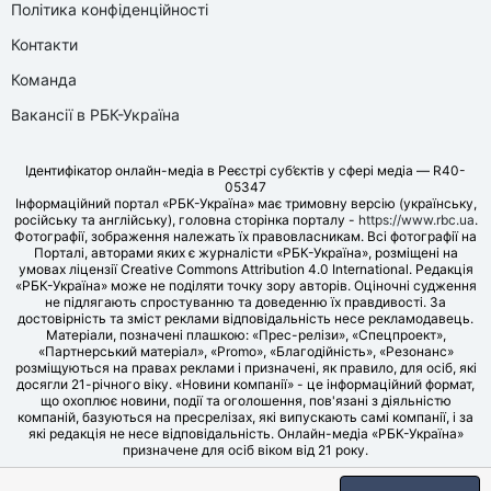
Політика конфіденційності
Контакти
Команда
Вакансії в РБК-Україна
Ідентифікатор онлайн-медіа в Реєстрі суб’єктів у сфері медіа — R40-
05347
Інформаційний портал «РБК-Україна» має тримовну версію (українську,
російську та англійську), головна сторінка порталу -
https://www.rbc.ua
.
Фотографії, зображення належать їх правовласникам. Всі фотографії на
Порталі, авторами яких є журналісти «РБК-Україна», розміщені на
умовах ліцензії Creative Commons Attribution 4.0 International. Редакція
«РБК-Україна» може не поділяти точку зору авторів. Оціночні судження
не підлягають спростуванню та доведенню їх правдивості. За
достовірність та зміст реклами відповідальність несе рекламодавець.
Матеріали, позначені плашкою: «Прес-релізи», «Спецпроект»,
«Партнерський матеріал», «Promo», «Благодійність», «Резонанс»
розміщуються на правах реклами і призначені, як правило, для осіб, які
досягли 21-річного віку. «Новини компанії» - це інформаційний формат,
що охоплює новини, події та оголошення, пов'язані з діяльністю
компаній, базуються на пресрелізах, які випускають самі компанії, і за
які редакція не несе відповідальність. Онлайн-медіа «РБК-Україна»
призначене для осіб віком від 21 року.
© LLC «UBT MEDIA», 2006-2026.