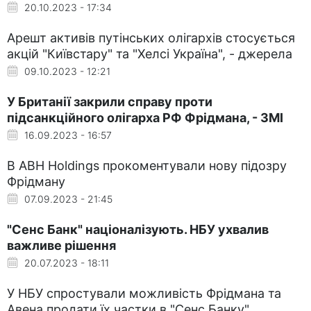
20.10.2023 - 17:34
Арешт активів путінських олігархів стосується
акцій "Київстару" та "Хелсі Україна", - джерела
09.10.2023 - 12:21
У Британії закрили справу проти
підсанкційного олігарха РФ Фрідмана, - ЗМІ
16.09.2023 - 16:57
В ABH Holdings прокоментували нову підозру
Фрідману
07.09.2023 - 21:45
"Сенс Банк" націоналізують. НБУ ухвалив
важливе рішення
20.07.2023 - 18:11
У НБУ спростували можливість Фрідмана та
Авена продати їх частки в "Сенс Банку"