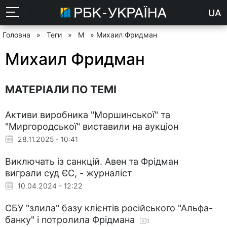
UA
Головна
»
Теги
»
М
» Михаил Фридман
Михаил Фридман
МАТЕРІАЛИ ПО ТЕМІ
Активи виробника "Моршинської" та
"Миргородської" виставили на аукціон
28.11.2025 - 10:41
Виключать із санкцій. Авен та Фрідман
виграли суд ЄС, - журналіст
10.04.2024 - 12:22
СБУ "злила" базу клієнтів російського "Альфа-
банку" і потролила Фрідмана