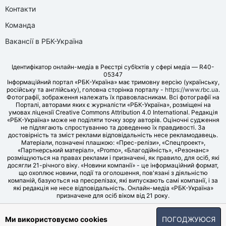
Контакти
Команда
Вакансії в РБК-Україна
Ідентифікатор онлайн-медіа в Реєстрі суб’єктів у сфері медіа — R40-
05347
Інформаційний портал «РБК-Україна» має тримовну версію (українську,
російську та англійську), головна сторінка порталу -
https://www.rbc.ua
.
Фотографії, зображення належать їх правовласникам. Всі фотографії на
Порталі, авторами яких є журналісти «РБК-Україна», розміщені на
умовах ліцензії Creative Commons Attribution 4.0 International. Редакція
«РБК-Україна» може не поділяти точку зору авторів. Оціночні судження
не підлягають спростуванню та доведенню їх правдивості. За
достовірність та зміст реклами відповідальність несе рекламодавець.
Матеріали, позначені плашкою: «Прес-релізи», «Спецпроект»,
«Партнерський матеріал», «Promo», «Благодійність», «Резонанс»
розміщуються на правах реклами і призначені, як правило, для осіб, які
досягли 21-річного віку. «Новини компанії» - це інформаційний формат,
що охоплює новини, події та оголошення, пов'язані з діяльністю
компаній, базуються на пресрелізах, які випускають самі компанії, і за
які редакція не несе відповідальність. Онлайн-медіа «РБК-Україна»
призначене для осіб віком від 21 року.
© LLC «UBT MEDIA», 2006-2026.
Ми використовуємо cookies
ПОГОДЖУЮСЯ