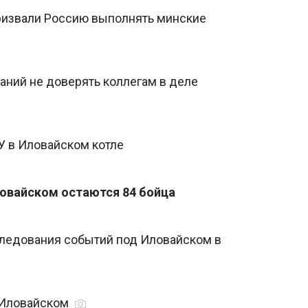
ризвали Россию выполнять минские
ваний не доверять коллегам в деле
У в Иловайском котле
овайском остаются 84 бойца
ледования событий под Иловайском в
 Иловайском