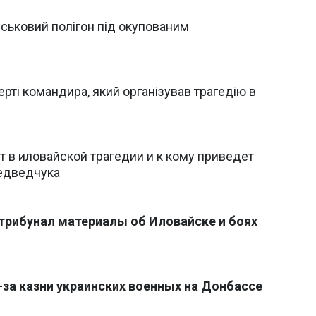
йськовий полігон під окупованим
ерті командира, який організував трагедію в
т в иловайской трагедии и к кому приведет
едведчука
 трибунал материалы об Иловайске и боях
з-за казни украинских военных на Донбассе