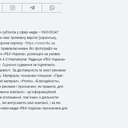
і суб’єктів у сфері медіа — R40-05347
» має тримовну версію (українську,
торінка порталу -
https://www.rbc.ua
.
х правовласникам. Всі фотографії на
ти «РБК-Україна», розміщені на умовах
n 4.0 International. Редакція «РБК-Україна»
в. Оціночні судження не підлягають
ивості. За достовірність та зміст реклами
ь. Матеріали, позначені плашкою: «Прес-
й матеріал», «Promo», «Благодійність»,
 реклами і призначені, як правило, для
«Новини компанії» - це інформаційний
а оголошення, пов'язані з діяльністю
 які випускають самі компанії, і за які
 Онлайн-медіа «РБК-Україна» призначене для