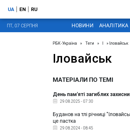
UA
EN
RU
НОВИНИ
АНАЛІТИКА
ПТ, 07 СЕРПНЯ
РБК-Україна
»
Теги
»
І
» Іловайськ
Іловайськ
МАТЕРІАЛИ ПО ТЕМІ
День пам'яті загиблих захисни
29.08.2025 - 07:30
Буданов на тлі річниці "Іловайс
це пастка
29.08.2024 - 08:45