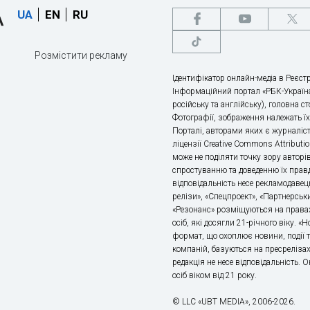
UA
EN
RU
Розмістити рекламу
Ідентифікатор онлайн-медіа в Реєстр
Інформаційний портал «РБК-Україна
російську та англійську), головна с
Фотографії, зображення належать ї
Порталі, авторами яких є журналіс
ліцензії Creative Commons Attributio
може не поділяти точку зору авторі
спростуванню та доведенню їх правд
відповідальність несе рекламодавец
релізи», «Спецпроект», «Партнерськи
«Резонанс» розміщуються на правах
осіб, які досягли 21-річного віку. 
формат, що охоплює новини, події т
компаній, базуються на пресрелізах,
редакція не несе відповідальність.
осіб віком від 21 року.
© LLC «UBT MEDIA», 2006-2026.