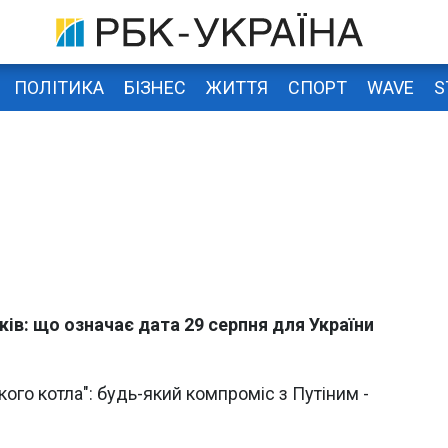
ПОЛІТИКА
БІЗНЕС
ЖИТТЯ
СПОРТ
WAVE
S
ків: що означає дата 29 серпня для України
ького котла": будь-який компроміс з Путіним -