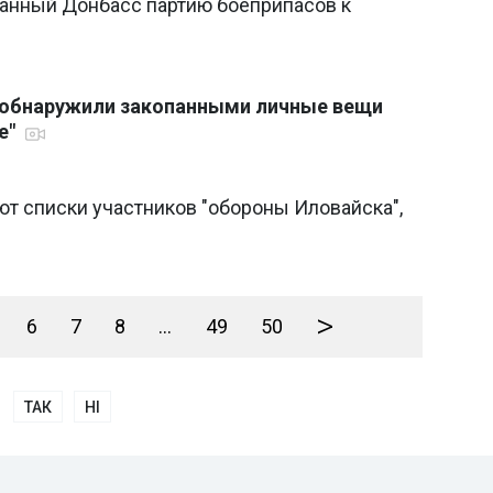
ванный Донбасс партию боеприпасов к
 обнаружили закопанными личные вещи
е"
т списки участников "обороны Иловайска",
>
6
7
8
...
49
50
ТАК
НІ