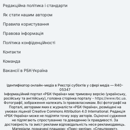
Редакційна політика і стандарти
Як стати нашим автором
Правила користування
Правова інформація
Політика конфіденційності
Контакти
Команда
Вакансії в РБК-Україна
Ідентифікатор онлайн-медіа в Реєстрі суб’єктів у сфері медіа — R40-
05347
Інформаційний портал «РБК-Україна» має тримовну версію (українську,
російську та англійську), головна сторінка порталу -
https://www.rbc.ua
.
Фотографії, зображення належать їх правовласникам. Всі фотографії на
Порталі, авторами яких є журналісти «РБК-Україна», розміщені на
умовах ліцензії Creative Commons Attribution 4.0 International. Редакція
«РБК-Україна» може не поділяти точку зору авторів. Оціночні судження
не підлягають спростуванню та доведенню їх правдивості. За
достовірність та зміст реклами відповідальність несе рекламодавець.
Матеріали, позначені плашкою: «Прес-релізи», «Спецпроект»,