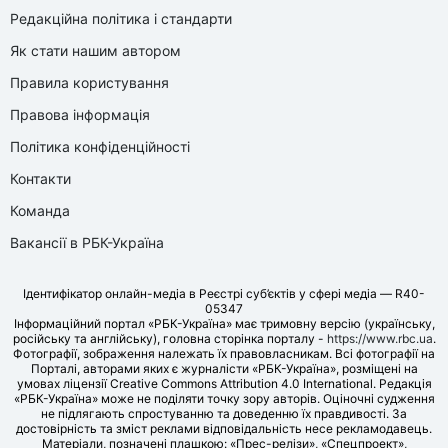
Редакційна політика і стандарти
Як стати нашим автором
Правила користування
Правова інформація
Політика конфіденційності
Контакти
Команда
Вакансії в РБК-Україна
Ідентифікатор онлайн-медіа в Реєстрі суб’єктів у сфері медіа — R40-
05347
Інформаційний портал «РБК-Україна» має тримовну версію (українську,
російську та англійську), головна сторінка порталу -
https://www.rbc.ua
.
Фотографії, зображення належать їх правовласникам. Всі фотографії на
Порталі, авторами яких є журналісти «РБК-Україна», розміщені на
умовах ліцензії Creative Commons Attribution 4.0 International. Редакція
«РБК-Україна» може не поділяти точку зору авторів. Оціночні судження
не підлягають спростуванню та доведенню їх правдивості. За
достовірність та зміст реклами відповідальність несе рекламодавець.
Матеріали, позначені плашкою: «Прес-релізи», «Спецпроект»,