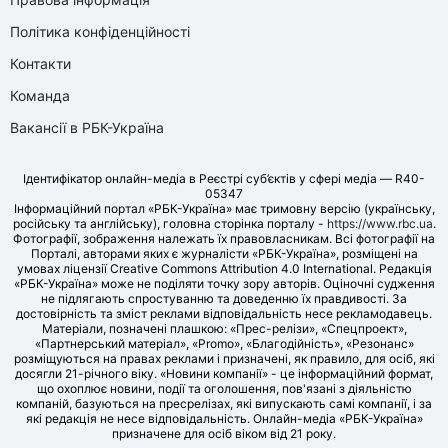
Політика конфіденційності
Контакти
Команда
Вакансії в РБК-Україна
Ідентифікатор онлайн-медіа в Реєстрі суб’єктів у сфері медіа — R40-
05347
Інформаційний портал «РБК-Україна» має тримовну версію (українську,
російську та англійську), головна сторінка порталу -
https://www.rbc.ua
.
Фотографії, зображення належать їх правовласникам. Всі фотографії на
Порталі, авторами яких є журналісти «РБК-Україна», розміщені на
умовах ліцензії Creative Commons Attribution 4.0 International. Редакція
«РБК-Україна» може не поділяти точку зору авторів. Оціночні судження
не підлягають спростуванню та доведенню їх правдивості. За
достовірність та зміст реклами відповідальність несе рекламодавець.
Матеріали, позначені плашкою: «Прес-релізи», «Спецпроект»,
«Партнерський матеріал», «Promo», «Благодійність», «Резонанс»
розміщуються на правах реклами і призначені, як правило, для осіб, які
досягли 21-річного віку. «Новини компанії» - це інформаційний формат,
що охоплює новини, події та оголошення, пов'язані з діяльністю
компаній, базуються на пресрелізах, які випускають самі компанії, і за
які редакція не несе відповідальність. Онлайн-медіа «РБК-Україна»
призначене для осіб віком від 21 року.