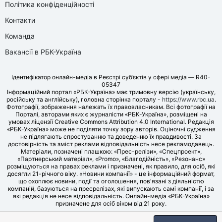
Політика конфіденційності
Контакти
Команда
Вакансії в РБК-Україна
Ідентифікатор онлайн-медіа в Реєстрі суб’єктів у сфері медіа — R40-
05347
Інформаційний портал «РБК-Україна» має тримовну версію (українську,
російську та англійську), головна сторінка порталу -
https://www.rbc.ua
.
Фотографії, зображення належать їх правовласникам. Всі фотографії на
Порталі, авторами яких є журналісти «РБК-Україна», розміщені на
умовах ліцензії Creative Commons Attribution 4.0 International. Редакція
«РБК-Україна» може не поділяти точку зору авторів. Оціночні судження
не підлягають спростуванню та доведенню їх правдивості. За
достовірність та зміст реклами відповідальність несе рекламодавець.
Матеріали, позначені плашкою: «Прес-релізи», «Спецпроект»,
«Партнерський матеріал», «Promo», «Благодійність», «Резонанс»
розміщуються на правах реклами і призначені, як правило, для осіб, які
досягли 21-річного віку. «Новини компанії» - це інформаційний формат,
що охоплює новини, події та оголошення, пов'язані з діяльністю
компаній, базуються на пресрелізах, які випускають самі компанії, і за
які редакція не несе відповідальність. Онлайн-медіа «РБК-Україна»
призначене для осіб віком від 21 року.
© LLC «UBT MEDIA», 2006-2026.