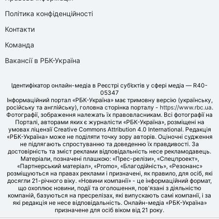
Політика конфіденційності
Контакти
Команда
Вакансії в РБК-Україна
Ідентифікатор онлайн-медіа в Реєстрі суб’єктів у сфері медіа — R40-
05347
Інформаційний портал «РБК-Україна» має тримовну версію (українську,
російську та англійську), головна сторінка порталу -
https://www.rbc.ua
.
Фотографії, зображення належать їх правовласникам. Всі фотографії на
Порталі, авторами яких є журналісти «РБК-Україна», розміщені на
умовах ліцензії Creative Commons Attribution 4.0 International. Редакція
«РБК-Україна» може не поділяти точку зору авторів. Оціночні судження
не підлягають спростуванню та доведенню їх правдивості. За
достовірність та зміст реклами відповідальність несе рекламодавець.
Матеріали, позначені плашкою: «Прес-релізи», «Спецпроект»,
«Партнерський матеріал», «Promo», «Благодійність», «Резонанс»
розміщуються на правах реклами і призначені, як правило, для осіб, які
досягли 21-річного віку. «Новини компанії» - це інформаційний формат,
що охоплює новини, події та оголошення, пов'язані з діяльністю
компаній, базуються на пресрелізах, які випускають самі компанії, і за
які редакція не несе відповідальність. Онлайн-медіа «РБК-Україна»
призначене для осіб віком від 21 року.