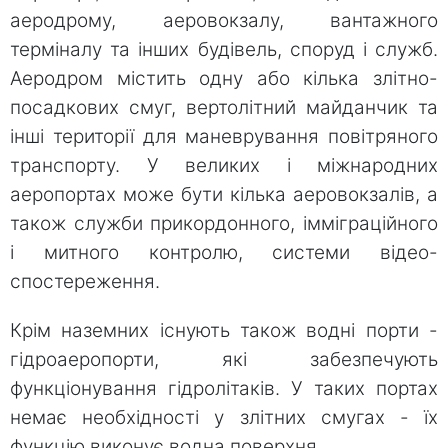
аеродрому, аеровокзалу, вантажного
терміналу та інших будівель, споруд і служб.
Аеродром містить одну або кілька злітно-
посадкових смуг, вертолітний майданчик та
інші території для маневрування повітряного
транспорту. У великих і міжнародних
аеропортах може бути кілька аеровокзалів, а
також служби прикордонного, імміграційного
і митного контролю, системи відео-
спостереження.
Крім наземних існують також водні порти -
гідроаеропорти, які забезпечують
функціонування гідролітаків. У таких портах
немає необхідності у злітних смугах - їх
функцію виконує водна поверхня.