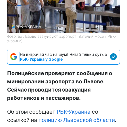
Фото: во Львове эвакуируют аэропорт (Виталий Носач, РБК-
Украина)
Не витрачай час на шум! Читай тільки суть з
РБК-Україна у Google
Полицейские проверяют сообщения о
минировании аэропорта во Львове.
Сейчас проводится эвакуация
работников и пассажиров.
Об этом сообщает
РБК-Украина
со
ссылкой на
полицию Львовской области
.