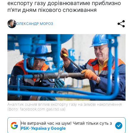
експорту газу дорівнюватиме приблизно
п’яти дням пікового споживання
ОЛЕКСАНДР МОРОЗ
Аналітик оцінив вплив експорту газу на зимові накопичення
(фото: facebook.com gas.tso.ua)
Не витрачай час на шум! Читай тільки суть з
РБК-Україна у Google