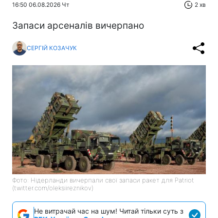
16:50 06.08.2026 Чт
2 хв
Запаси арсеналів вичерпано
СЕРГІЙ КОЗАЧУК
Фото: Нідерланди вичерпали свої запаси ракет для Patriot
(twitter.com/oleksiireznikov)
Не витрачай час на шум! Читай тільки суть з