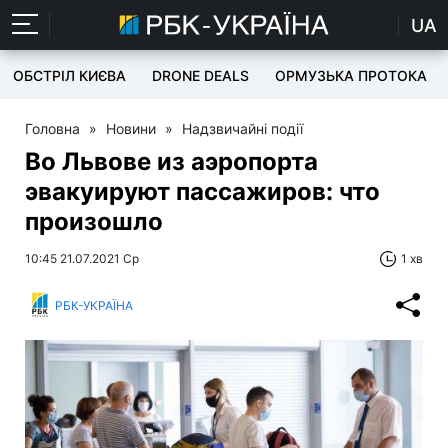
UA
ОБСТРІЛ КИЄВА
DRONE DEALS
ОРМУЗЬКА ПРОТОКА
Головна
»
Новини
»
Надзвичайні події
Во Львове из аэропорта
эвакуируют пассажиров: что
произошло
10:45 21.07.2021 Ср
1 хв
РБК-УКРАЇНА