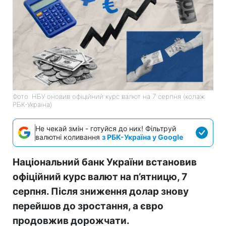
Фото: НБУ оновив офіційний курс валют на 7 серпня (колаж
РБК-Україна)
Не чекай змін - готуйся до них! Фільтруй
валютні коливання
з РБК-Україна у Google
Національний банк України встановив
офіційний курс валют на п’ятницю, 7
серпня. Після зниження долар знову
перейшов до зростання, а євро
продовжив дорожчати.